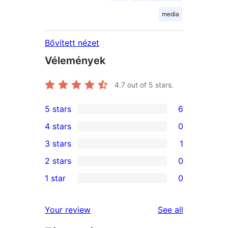
media
Bővített nézet
Vélemények
4.7
out of 5 stars.
5 stars
6
6
4 stars
0
5-
0
3 stars
1
star
4-
1
2 stars
0
reviews
star
3-
0
1 star
0
reviews
star
2-
0
review
star
1-
reviews
Your review
See all
reviews
star