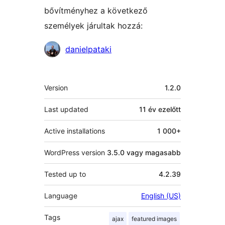
bővítményhez a következő
személyek járultak hozzá:
Közreműködők
danielpataki
Meta
Version
1.2.0
Last updated
11 év
ezelőtt
Active installations
1 000+
WordPress version
3.5.0 vagy magasabb
Tested up to
4.2.39
Language
English (US)
Tags
ajax
featured images