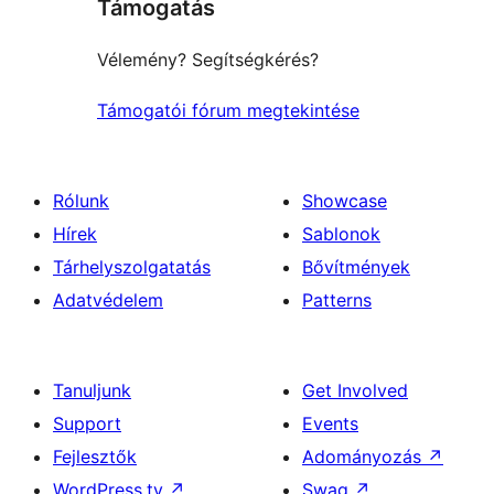
Támogatás
reviews
Vélemény? Segítségkérés?
Támogatói fórum megtekintése
Rólunk
Showcase
Hírek
Sablonok
Tárhelyszolgatatás
Bővítmények
Adatvédelem
Patterns
Tanuljunk
Get Involved
Support
Events
Fejlesztők
Adományozás
↗
WordPress.tv
↗
Swag
↗