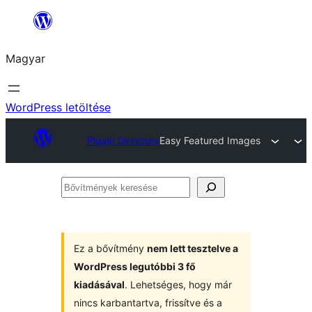
Ugrás
a
Magyar
tartalomhoz
WordPress letöltése
Plugin Directory
Easy Featured Images
Bővítmények
keresése
Ez a bővítmény
nem lett tesztelve a
WordPress legutóbbi 3 fő
kiadásával
. Lehetséges, hogy már
nincs karbantartva, frissítve és a