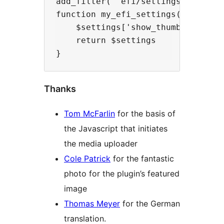
add_filter( 'efi/settings', 'my_ef
function my_efi_settings( $setting
    $settings['show_thumbnail_prev
    return $settings

Thanks
Tom McFarlin
for the basis of
the Javascript that initiates
the media uploader
Cole Patrick
for the fantastic
photo for the plugin’s featured
image
Thomas Meyer
for the German
translation.