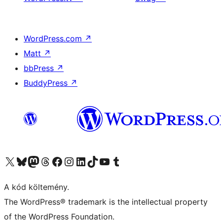
WordPress.com
↗
Matt
↗
bbPress
↗
BuddyPress
↗
Visit our X (formerly Twitter) account
Visit our Bluesky account
Twitter csatornánk
Visit our Threads account
Facebook oldalunk megtekintése
Visit our Instagram account
Visit our LinkedIn account
Visit our TikTok account
Visit our YouTube channel
Visit our Tumblr account
A kód költemény.
The WordPress® trademark is the intellectual property
of the WordPress Foundation.