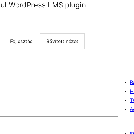
ul WordPress LMS plugin
Fejlesztés
Bővített nézet
R
H
T
A
S