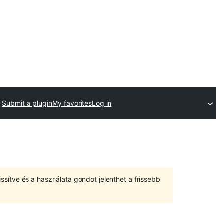
Submit a plugin
My favorites
Log in
ssítve és a használata gondot jelenthet a frissebb