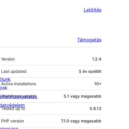
Letöltés
Támogatás
Meta
Version
1.2.4
Last updated
5 év
ezelőtt
ólunk
Active installations
10+
írek
árhelyszolgatatás
WordPress version
5.1 vagy magasabb
datvédelem
Tested up to
5.8.13
PHP version
7.1.0 vagy magasabb
howcase