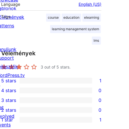
Language
English (US)
ablonok
ővítmények
Tags
course
education
elearning
atterns
learning management system
lms
anuljunk
Vélemények
upport
ejlesztők
3
out of 5 stars.
ordPress.tv
5 stars
1
↗
1
4 stars
0
5-
0
3 stars
0
star
4-
0
et
2 stars
0
review
star
3-
0
nvolved
1 star
1
reviews
star
2-
1
vents