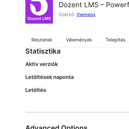
Dozent LMS – Powerf
Szerző:
themeqx
Részletek
Vélemények
Telepítés
Statisztika
Aktív verziók
Letöltések naponta
Letöltés
Advanced Options