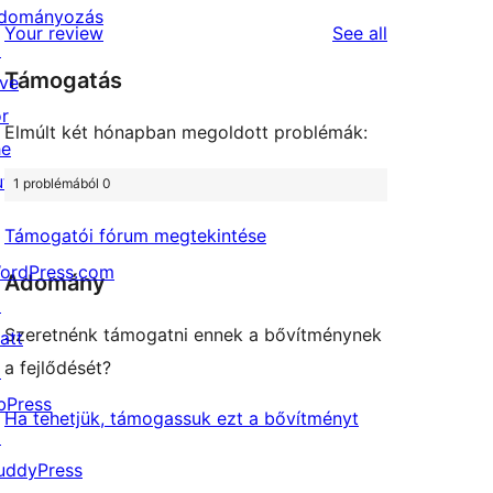
reviews
star
1-
dományozás
reviews
Your review
See all
reviews
star
↗
Támogatás
review
ive
or
Elmúlt két hónapban megoldott problémák:
he
uture
1 problémából 0
Támogatói fórum megtekintése
ordPress.com
Adomány
↗
Szeretnénk támogatni ennek a bővítménynek
att
a fejlődését?
↗
bPress
Ha tehetjük, támogassuk ezt a bővítményt
↗
uddyPress