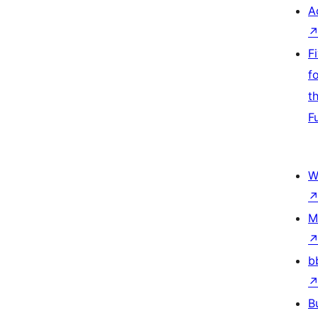
A
F
f
t
F
W
M
b
B