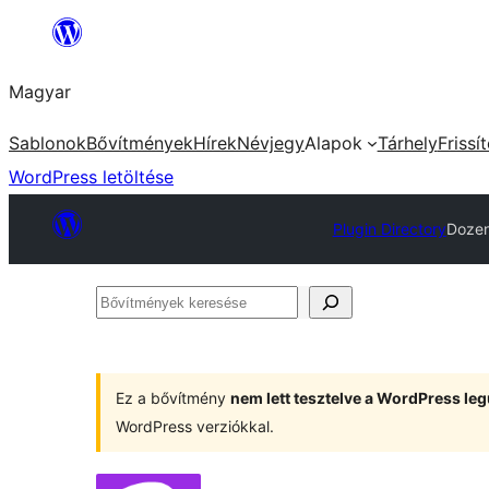
Ugrás
a
Magyar
tartalomhoz
Sablonok
Bővítmények
Hírek
Névjegy
Alapok
Tárhely
Frissí
WordPress letöltése
Plugin Directory
Dozen
Bővítmények
keresése
Ez a bővítmény
nem lett tesztelve a WordPress leg
WordPress verziókkal.