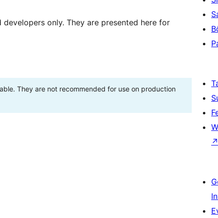
S
d developers only. They are presented here for
B
P
T
stable. They are not recommended for use on production
S
F
W
G
I
E