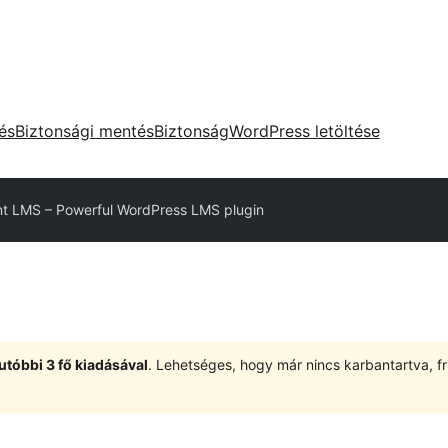
tés
Biztonsági mentés
Biztonság
WordPress letöltése
t LMS – Powerful WordPress LMS plugin
utóbbi 3 fő kiadásával
. Lehetséges, hogy már nincs karbantartva, fri