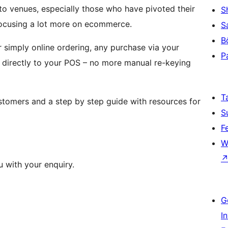
 to venues, especially those who have pivoted their
S
 focusing a lot more on ecommerce.
S
B
r simply online ordering, any purchase via your
P
rectly to your POS – no more manual re-keying
T
stomers and a step by step guide with resources for
S
F
W
 with your enquiry.
G
I