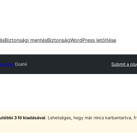
tés
Biztonsági mentés
Biztonság
WordPress letöltése
irectory
Doshii
Submit a plu
utóbbi 3 fő kiadásával
. Lehetséges, hogy már nincs karbantartva, fri