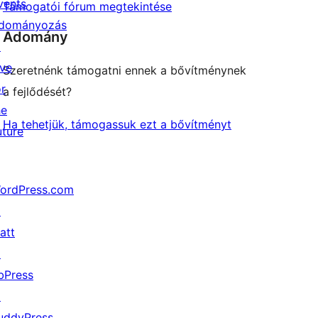
vents
Támogatói fórum megtekintése
dományozás
Adomány
↗
ive
Szeretnénk támogatni ennek a bővítménynek
or
a fejlődését?
he
Ha tehetjük, támogassuk ezt a bővítményt
uture
ordPress.com
↗
att
↗
bPress
↗
uddyPress