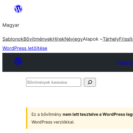
Ugrás
a
Magyar
tartalomhoz
Sablonok
Bővítmények
Hírek
Névjegy
Alapok
Tárhely
Frissí
WordPress letöltése
Plugin D
Bővítmények
keresése
Ez a bővítmény
nem lett tesztelve a WordPress leg
WordPress verziókkal.