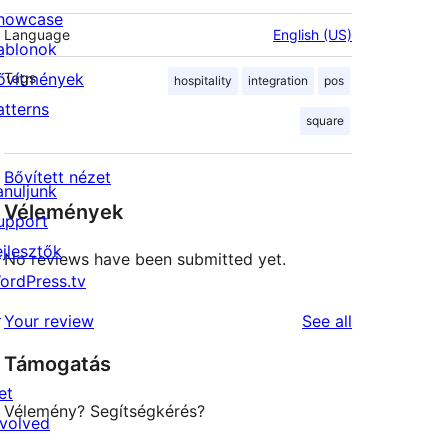
howcase
Language
English (US)
ablonok
ővítmények
Tags
hospitality
integration
pos
atterns
square
Bővített nézet
anuljunk
Vélemények
upport
ejlesztők
No reviews have been submitted yet.
ordPress.tv
↗
reviews
Your review
See all
Támogatás
et
Vélemény? Segítségkérés?
nvolved