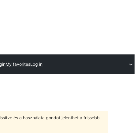
gin
My favorites
Log in
ssítve és a használata gondot jelenthet a frissebb