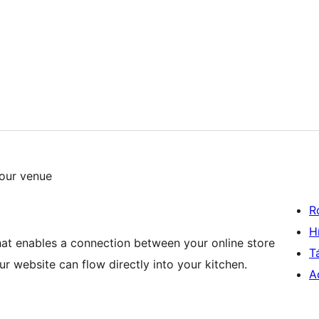
our venue
R
H
t enables a connection between your online store
T
r website can flow directly into your kitchen.
A