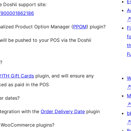
E
e Doshii support site:
A
es/900001862186
nalized Product Option Manager (
PPOM
) plugin?
F
f
will be pushed to your POS via the Doshii
t
F
s?
YITH Gift Cards
plugin, and will ensure any
W
ked as paid in the POS
M
er dates?
ntegration with the
Order Delivery Date
plugin
b
her WooCommerce plugins?
B