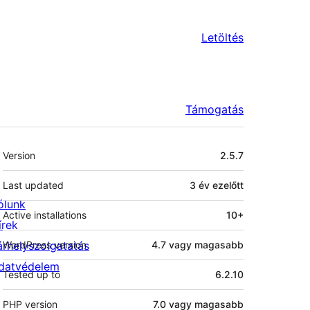
Letöltés
Támogatás
Meta
Version
2.5.7
Last updated
3 év
ezelőtt
ólunk
Active installations
10+
írek
árhelyszolgatatás
WordPress version
4.7 vagy magasabb
datvédelem
Tested up to
6.2.10
PHP version
7.0 vagy magasabb