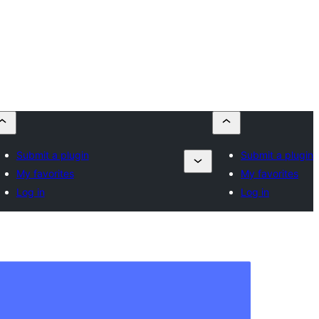
Submit a plugin
Submit a plugin
My favorites
My favorites
Log in
Log in