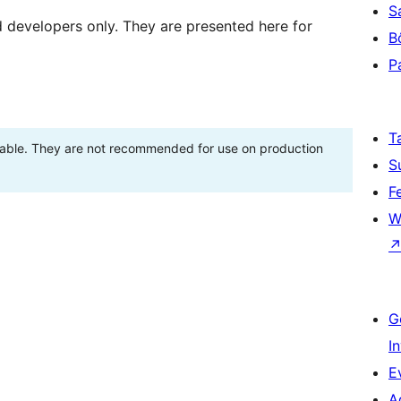
S
d developers only. They are presented here for
B
P
T
stable. They are not recommended for use on production
S
F
W
G
I
E
A