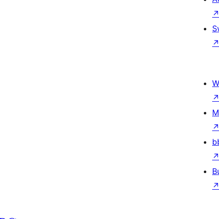
S
W
M
b
B