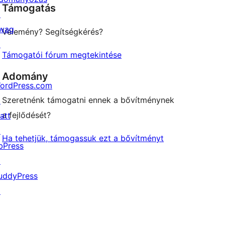
Támogatás
reviews
↗
wag
Vélemény? Segítségkérés?
↗
Támogatói fórum megtekintése
Adomány
ordPress.com
Szeretnénk támogatni ennek a bővítménynek
↗
a fejlődését?
att
↗
Ha tehetjük, támogassuk ezt a bővítményt
bPress
↗
uddyPress
↗