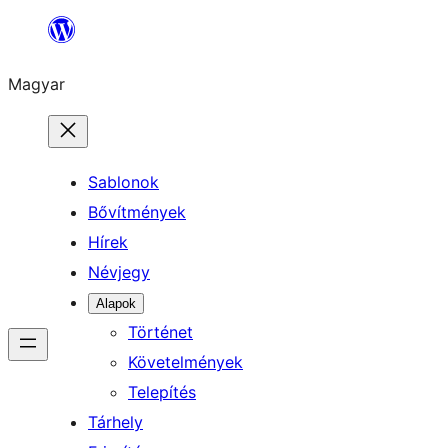
Ugrás
a
Magyar
tartalomhoz
Sablonok
Bővítmények
Hírek
Névjegy
Alapok
Történet
Követelmények
Telepítés
Tárhely