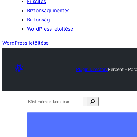
Frissítés
Biztonsági mentés
Biztonság
WordPress letöltése
WordPress letöltése
Plugin Directory
Percent – Po
Bővítmények
keresése