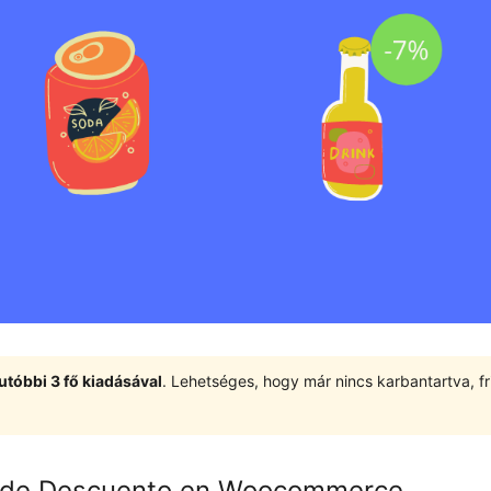
utóbbi 3 fő kiadásával
. Lehetséges, hogy már nincs karbantartva, fri
e de Descuento en Woocommerce