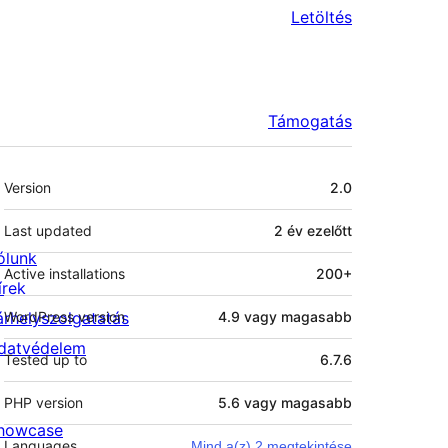
Letöltés
Támogatás
Meta
Version
2.0
Last updated
2 év
ezelőtt
ólunk
Active installations
200+
írek
árhelyszolgatatás
WordPress version
4.9 vagy magasabb
datvédelem
Tested up to
6.7.6
PHP version
5.6 vagy magasabb
howcase
Languages
Mind a(z) 2 megtekintése