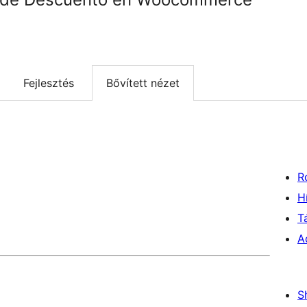
Fejlesztés
Bővített nézet
R
H
T
A
S