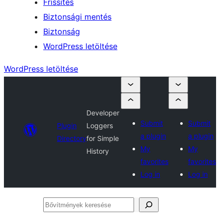
Frissítés
Biztonsági mentés
Biztonság
WordPress letöltése
WordPress letöltése
Developer
Submit
Submit
Plugin
Loggers
a plugin
a plugin
Directory
for Simple
My
My
History
favorites
favorites
Log in
Log in
Bővítmények
keresése