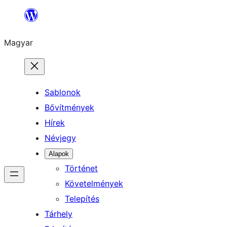
Ugrás
a
Magyar
tartalomhoz
Sablonok
Bővítmények
Hírek
Névjegy
Alapok
Történet
Követelmények
Telepítés
Tárhely