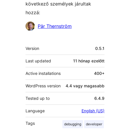
következő személyek járultak
hozzá:
Közreműködők
Pär Thernström
Meta
Version
0.5.1
Last updated
11 hónap
ezelőtt
Active installations
400+
WordPress version
4.4 vagy magasabb
Tested up to
6.4.9
Language
English (US)
Tags
debugging
developer