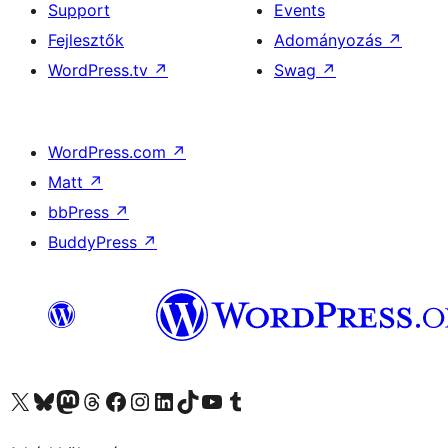
Support
Events
Fejlesztők
Adományozás
↗
WordPress.tv
↗
Swag
↗
WordPress.com
↗
Matt
↗
bbPress
↗
BuddyPress
↗
Visit our X (formerly Twitter) account
Visit our Bluesky account
Twitter csatornánk
Visit our Threads account
Facebook oldalunk megtekintése
Visit our Instagram account
Visit our LinkedIn account
Visit our TikTok account
Visit our YouTube channel
Visit our Tumblr account