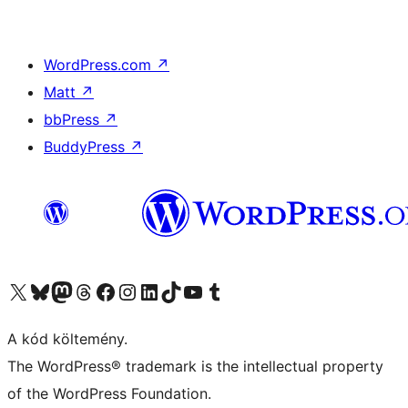
WordPress.com
↗
Matt
↗
bbPress
↗
BuddyPress
↗
Visit our X (formerly Twitter) account
Visit our Bluesky account
Twitter csatornánk
Visit our Threads account
Facebook oldalunk megtekintése
Visit our Instagram account
Visit our LinkedIn account
Visit our TikTok account
Visit our YouTube channel
Visit our Tumblr account
A kód költemény.
The WordPress® trademark is the intellectual property
of the WordPress Foundation.