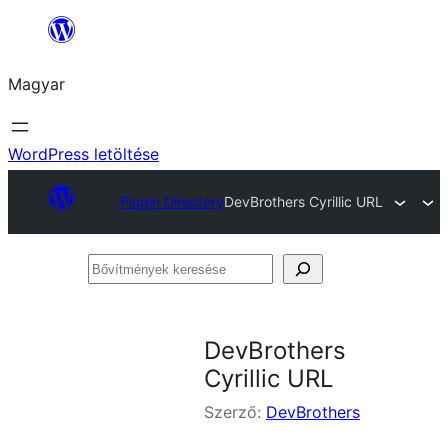
Ugrás
a
Magyar
tartalomhoz
WordPress letöltése
Plugin Directory
DevBrothers Cyrillic URL
Bővítmények
keresése
DevBrothers
Cyrillic URL
Szerző:
DevBrothers