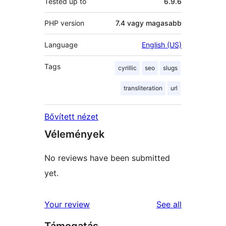
Tested up to
6.9.6
PHP version
7.4 vagy magasabb
Language
English (US)
Tags
cyrillic
seo
slugs
transliteration
url
Bővített nézet
Vélemények
No reviews have been submitted
yet.
reviews
Your review
See all
Támogatás