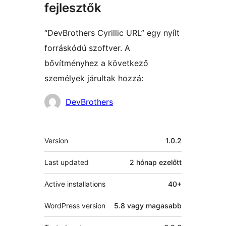
fejlesztők
“DevBrothers Cyrillic URL” egy nyílt
forráskódú szoftver. A
bővítményhez a következő
személyek járultak hozzá:
Közreműködők
DevBrothers
Meta
Version
1.0.2
Last updated
2 hónap
ezelőtt
Active installations
40+
WordPress version
5.8 vagy magasabb