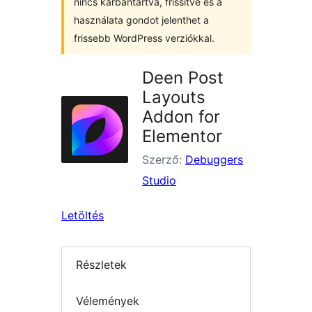
nincs karbantartva, frissítve és a
használata gondot jelenthet a
frissebb WordPress verziókkal.
Deen Post
Layouts
Addon for
Elementor
Szerző:
Debuggers
Studio
Letöltés
Részletek
Vélemények