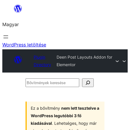
Ugrás
a
Magyar
tartalomhoz
WordPress letöltése
Plugin
Deen Post Layouts Addon for
Directory
Elementor
Bővítmények
keresése
Ez a bővítmény
nem lett tesztelve a
WordPress legutóbbi 3 fő
kiadásával
. Lehetséges, hogy már