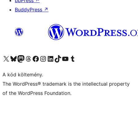
bbPress
↗
BuddyPress
↗
Visit our X (formerly Twitter) account
Visit our Bluesky account
Twitter csatornánk
Visit our Threads account
Facebook oldalunk megtekintése
Visit our Instagram account
Visit our LinkedIn account
Visit our TikTok account
Visit our YouTube channel
Visit our Tumblr account
A kód költemény.
The WordPress® trademark is the intellectual property
of the WordPress Foundation.