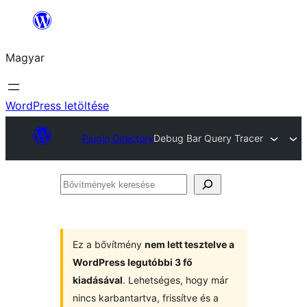
Ugrás
a
Magyar
tartalomhoz
WordPress letöltése
Plugin Directory
Debug Bar Query Tracer
Bővítmények
keresése
Ez a bővítmény
nem lett tesztelve a
WordPress legutóbbi 3 fő
kiadásával
. Lehetséges, hogy már
nincs karbantartva, frissítve és a