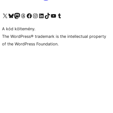
Visit our X (formerly Twitter) account
Visit our Bluesky account
Twitter csatornánk
Visit our Threads account
Facebook oldalunk megtekintése
Visit our Instagram account
Visit our LinkedIn account
Visit our TikTok account
Visit our YouTube channel
Visit our Tumblr account
A kód költemény.
The WordPress® trademark is the intellectual property
of the WordPress Foundation.