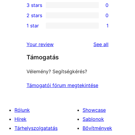
3 stars
0
star
4-
0
2 stars
0
reviews
star
3-
0
1 star
1
reviews
star
2-
1
reviews
star
1-
reviews
Your review
See all
reviews
star
Támogatás
review
Vélemény? Segítségkérés?
Támogatói fórum megtekintése
Rólunk
Showcase
Hírek
Sablonok
Tárhelyszolgatatás
Bővítmények