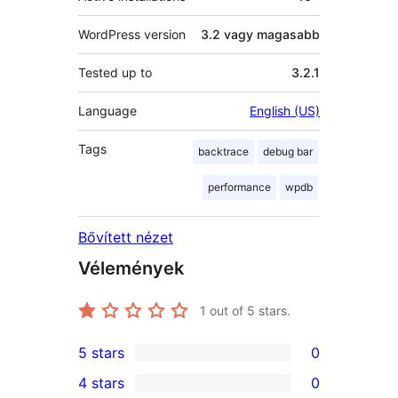
WordPress version
3.2 vagy magasabb
Tested up to
3.2.1
Language
English (US)
Tags
backtrace
debug bar
performance
wpdb
Bővített nézet
Vélemények
1
out of 5 stars.
5 stars
0
0
4 stars
0
5-
0