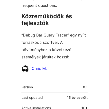
frequent questions.
Közreműködők és
fejlesztők
“Debug Bar Query Tracer” egy nyílt
forráskódú szoftver. A
bővítményhez a következő
személyek járultak hozzá:
Közreműködők
Chris M.
Meta
Version
0.1
Last updated
15 év
ezelőtt
Active installations
10+