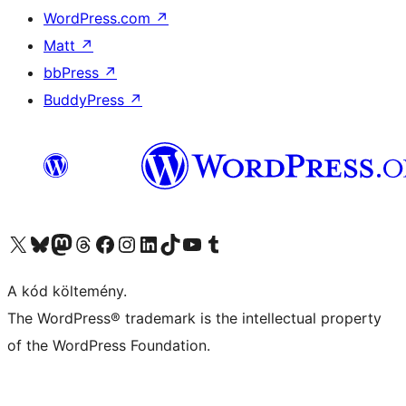
WordPress.com
↗
Matt
↗
bbPress
↗
BuddyPress
↗
Visit our X (formerly Twitter) account
Visit our Bluesky account
Twitter csatornánk
Visit our Threads account
Facebook oldalunk megtekintése
Visit our Instagram account
Visit our LinkedIn account
Visit our TikTok account
Visit our YouTube channel
Visit our Tumblr account
A kód költemény.
The WordPress® trademark is the intellectual property
of the WordPress Foundation.