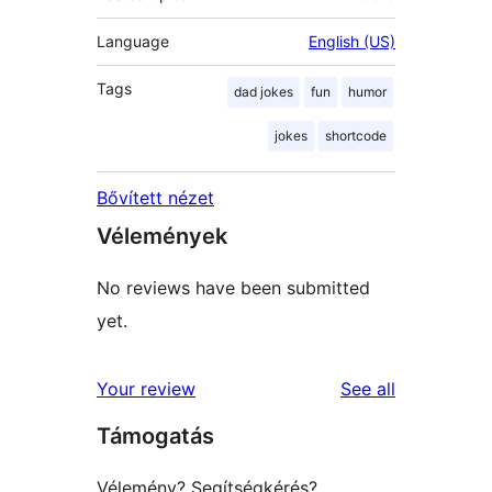
Language
English (US)
Tags
dad jokes
fun
humor
jokes
shortcode
Bővített nézet
Vélemények
No reviews have been submitted
yet.
reviews
Your review
See all
Támogatás
Vélemény? Segítségkérés?