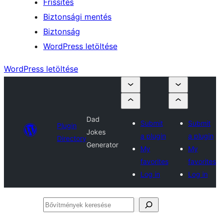
Frissítés
Biztonsági mentés
Biztonság
WordPress letöltése
WordPress letöltése
Dad
Submit
Submit
Plugin
Jokes
a plugin
a plugin
Directory
Generator
My
My
favorites
favorites
Log in
Log in
Bővítmények
keresése