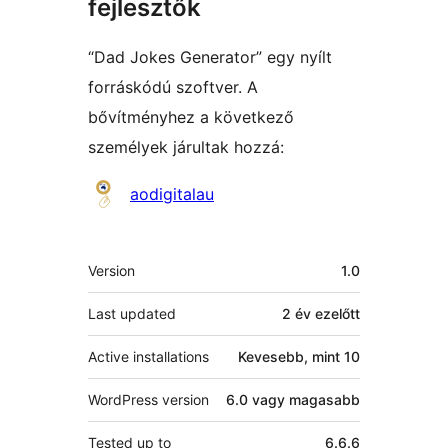
fejlesztők
“Dad Jokes Generator” egy nyílt
forráskódú szoftver. A
bővítményhez a következő
személyek járultak hozzá:
Közreműködők
aodigitalau
Meta
Version
1.0
Last updated
2 év
ezelőtt
Active installations
Kevesebb, mint 10
WordPress version
6.0 vagy magasabb
Tested up to
6.6.6