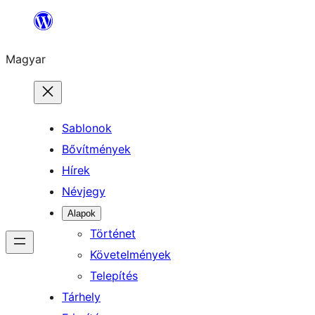
Ugrás
a
Magyar
tartalomhoz
Sablonok
Bővítmények
Hírek
Névjegy
Alapok
Történet
Követelmények
Telepítés
Tárhely