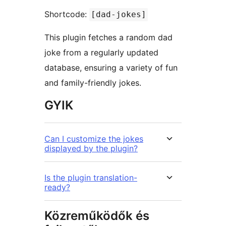
Shortcode:
[dad-jokes]
This plugin fetches a random dad
joke from a regularly updated
database, ensuring a variety of fun
and family-friendly jokes.
GYIK
Can I customize the jokes
displayed by the plugin?
Is the plugin translation-
ready?
Közreműködők és