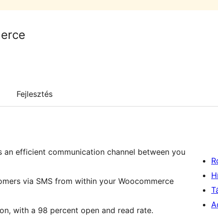
erce
Fejlesztés
 an efficient communication channel between you
R
H
ustomers via SMS from within your Woocommerce
T
A
on, with a 98 percent open and read rate.