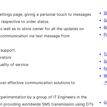
S
ettings page, giving a personal touch to messages
S
 respective to order status.
B
 well as to store owner for all the updates on
P
t communication via text message from
 support.
T
rators
S
lity of service.
F
W
cost-effective communication solutions to
xperimentation by a group of IT Engineers in the
G
 in providing worldwide SMS transmission using D7’s