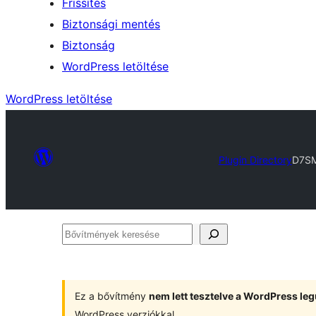
Frissítés
Biztonsági mentés
Biztonság
WordPress letöltése
WordPress letöltése
Plugin Directory
D7SM
Bővítmények
keresése
Ez a bővítmény
nem lett tesztelve a WordPress leg
WordPress verziókkal.