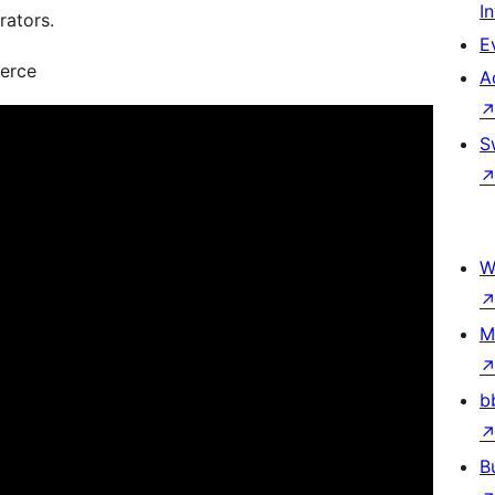
I
rators.
E
erce
A
S
W
M
b
B