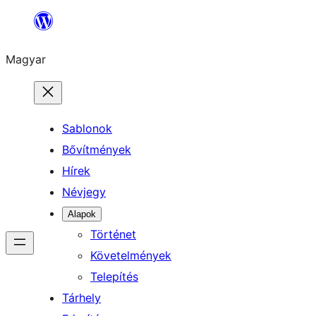
Ugrás
a
Magyar
tartalomhoz
Sablonok
Bővítmények
Hírek
Névjegy
Alapok
Történet
Követelmények
Telepítés
Tárhely