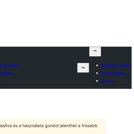
t a plugin
Submit a plugin
vorites
My favorites
n
Log in
ssítve és a használata gondot jelenthet a frissebb