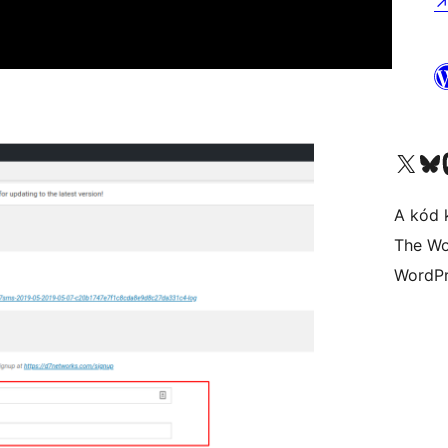
Visit our X (formerly 
Visit ou
A kód 
The Wo
WordPr