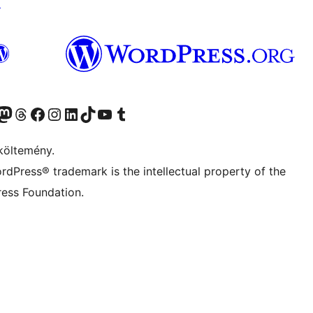
↗
Twitter) account
r Bluesky account
Twitter csatornánk
Visit our Threads account
Facebook oldalunk megtekintése
Visit our Instagram account
Visit our LinkedIn account
Visit our TikTok account
Visit our YouTube channel
Visit our Tumblr account
költemény.
rdPress® trademark is the intellectual property of the
ess Foundation.