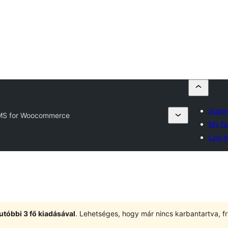
Submi
S for Woocommerce
My fa
Log i
utóbbi 3 fő kiadásával
. Lehetséges, hogy már nincs karbantartva, fri