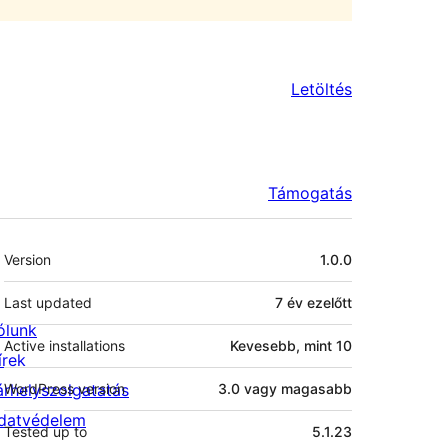
Letöltés
Támogatás
Meta
Version
1.0.0
Last updated
7 év
ezelőtt
ólunk
Active installations
Kevesebb, mint 10
írek
árhelyszolgatatás
WordPress version
3.0 vagy magasabb
datvédelem
Tested up to
5.1.23