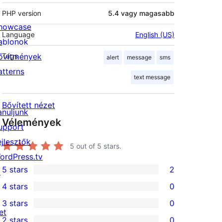
PHP version
5.4 vagy magasabb
howcase
Language
English (US)
ablonok
ővítmények
Tags
alert
message
sms
atterns
text message
Bővített nézet
anuljunk
Vélemények
upport
ejlesztők
5
out of 5 stars.
ordPress.tv
5 stars
2
↗
2
4 stars
0
5-
0
3 stars
0
star
4-
0
et
2 stars
0
reviews