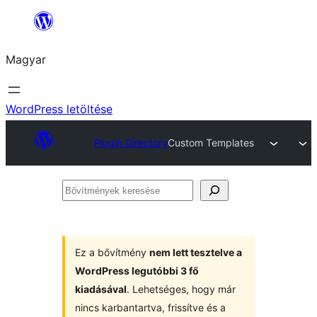
Ugrás
a
Magyar
tartalomhoz
WordPress letöltése
Plugin Directory
Custom Templates
Bővítmények
keresése
Ez a bővítmény
nem lett tesztelve a
WordPress legutóbbi 3 fő
kiadásával
. Lehetséges, hogy már
nincs karbantartva, frissítve és a