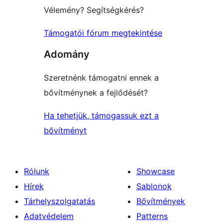
Vélemény? Segítségkérés?
Támogatói fórum megtekintése
Adomány
Szeretnénk támogatni ennek a
bővítménynek a fejlődését?
Ha tehetjük, támogassuk ezt a
bővítményt
Rólunk
Showcase
Hírek
Sablonok
Tárhelyszolgatatás
Bővítmények
Adatvédelem
Patterns