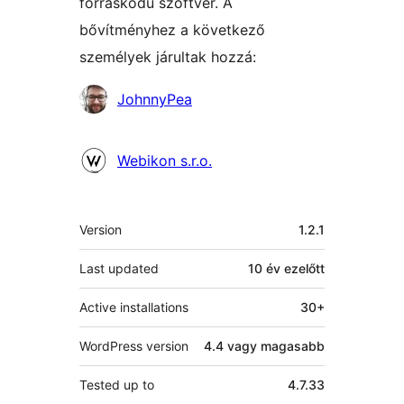
forráskódú szoftver. A
bővítményhez a következő
személyek járultak hozzá:
Közreműködők
JohnnyPea
Webikon s.r.o.
Meta
Version
1.2.1
Last updated
10 év
ezelőtt
Active installations
30+
WordPress version
4.4 vagy magasabb
Tested up to
4.7.33