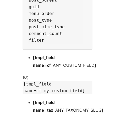
post_parent

guid

menu_order

post_type

post_mime_type

comment_count

[tmpl_field
name=cf_
ANY_CUSTOM_FIELD
]
e.g.
[tmpl_field
name=cf_my_custom_field]
[tmpl_field
name=tax_
ANY_TAXONOMY_SLUG
]