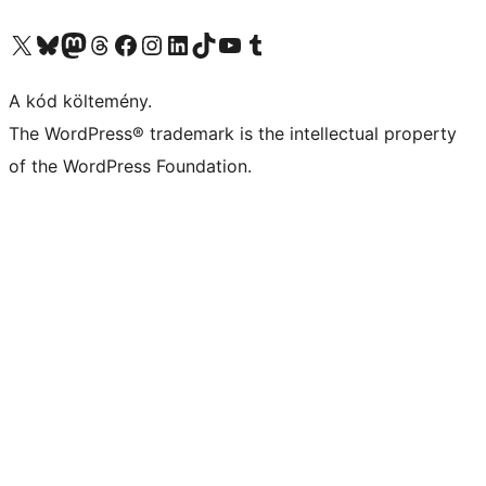
Visit our X (formerly Twitter) account
Visit our Bluesky account
Twitter csatornánk
Visit our Threads account
Facebook oldalunk megtekintése
Visit our Instagram account
Visit our LinkedIn account
Visit our TikTok account
Visit our YouTube channel
Visit our Tumblr account
A kód költemény.
The WordPress® trademark is the intellectual property
of the WordPress Foundation.