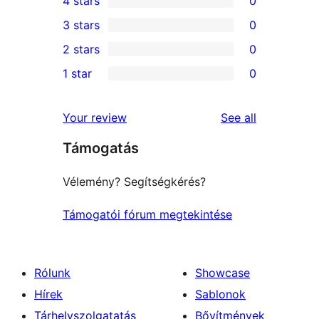
4 stars
0
5-
0
3 stars
0
star
4-
0
2 stars
0
reviews
star
3-
0
1 star
0
reviews
star
2-
0
reviews
star
1-
reviews
Your review
See all
reviews
star
Támogatás
reviews
Vélemény? Segítségkérés?
Támogatói fórum megtekintése
Rólunk
Showcase
Hírek
Sablonok
Tárhelyszolgatatás
Bővítmények