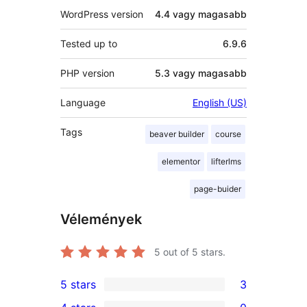
WordPress version
4.4 vagy magasabb
Tested up to
6.9.6
PHP version
5.3 vagy magasabb
Language
English (US)
Tags
beaver builder
course
elementor
lifterlms
page-buider
Vélemények
5
out of 5 stars.
5 stars
3
3