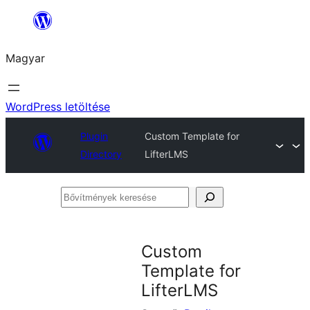
Ugrás
a
Magyar
tartalomhoz
WordPress letöltése
Plugin
Custom Template for
Directory
LifterLMS
Bővítmények
keresése
Custom
Template for
LifterLMS