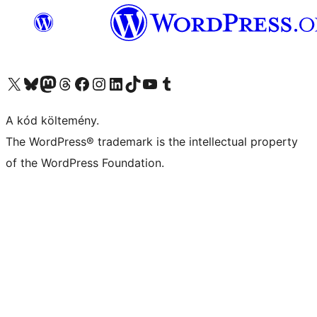
Visit our X (formerly Twitter) account
Visit our Bluesky account
Twitter csatornánk
Visit our Threads account
Facebook oldalunk megtekintése
Visit our Instagram account
Visit our LinkedIn account
Visit our TikTok account
Visit our YouTube channel
Visit our Tumblr account
A kód költemény.
The WordPress® trademark is the intellectual property
of the WordPress Foundation.