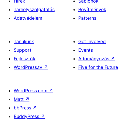
Hírek
Sablonok
Tárhelyszolgatatás
Bővítmények
Adatvédelem
Patterns
Tanuljunk
Get Involved
Support
Events
Fejlesztők
Adományozás
↗
WordPress.tv
↗
Five for the Future
WordPress.com
↗
Matt
↗
bbPress
↗
BuddyPress
↗