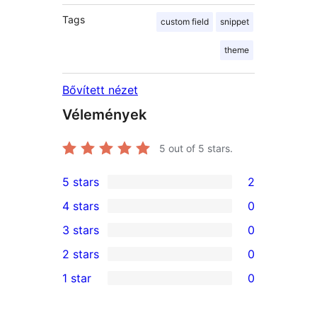
Tags
custom field
snippet
theme
Bővített nézet
Vélemények
5
out of 5 stars.
5 stars
2
2
4 stars
0
5-
0
3 stars
0
star
4-
0
2 stars
0
reviews
star
3-
0
1 star
0
reviews
star
2-
0
reviews
star
1-