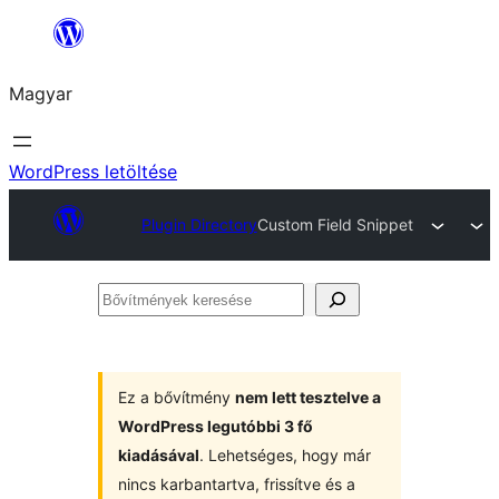
Ugrás
a
Magyar
tartalomhoz
WordPress letöltése
Plugin Directory
Custom Field Snippet
Bővítmények
keresése
Ez a bővítmény
nem lett tesztelve a
WordPress legutóbbi 3 fő
kiadásával
. Lehetséges, hogy már
nincs karbantartva, frissítve és a