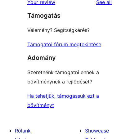
reviews
Your review
See all
reviews
star
Támogatás
reviews
Vélemény? Segítségkérés?
Támogatói fórum megtekintése
Adomány
Szeretnénk támogatni ennek a
bővítménynek a fejlődését?
Ha tehetjük, támogassuk ezt a
bővítményt
Rólunk
Showcase