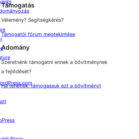
vents
Támogatás
reviews
dományozás
Vélemény? Segítségkérés?
↗
ive
Támogatói fórum megtekintése
or
Adomány
he
uture
Szeretnénk támogatni ennek a bővítménynek
a fejlődését?
ordPress.com
Ha tehetjük, támogassuk ezt a bővítményt
↗
att
↗
bPress
↗
uddyPress