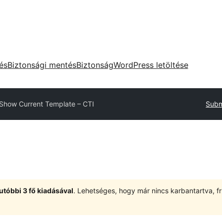
tés
Biztonsági mentés
Biztonság
WordPress letöltése
Show Current Template – CTI
Subm
utóbbi 3 fő kiadásával
. Lehetséges, hogy már nincs karbantartva, fri