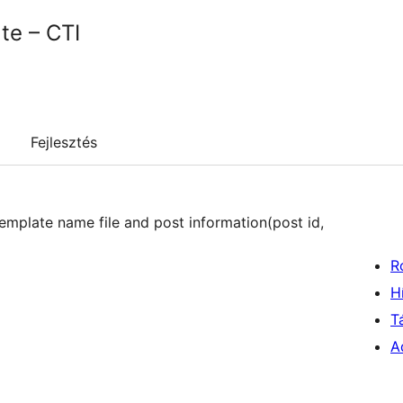
te – CTI
Fejlesztés
emplate name file and post information(post id,
R
H
T
A