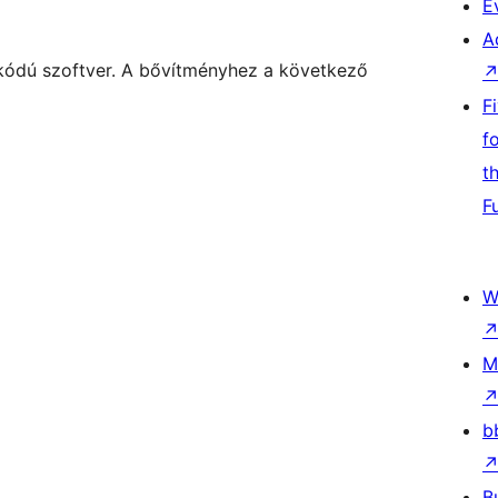
E
A
skódú szoftver. A bővítményhez a következő
F
f
t
F
W
M
b
B