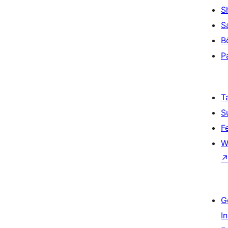
S
S
B
P
T
S
F
W
G
I