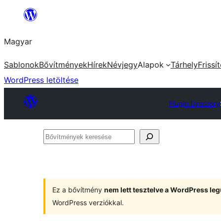
Ugrás
a
Magyar
tartalomhoz
Sablonok
Bővítmények
Hírek
Névjegy
Alapok
Tárhely
Frissí
WordPress letöltése
Plugin Directory
Bővítmények
keresése
Ez a bővítmény
nem lett tesztelve a WordPress leg
WordPress verziókkal.