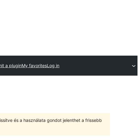
it a plugin
My favorites
Log in
ssítve és a használata gondot jelenthet a frissebb