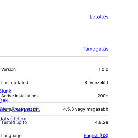
Letöltés
Támogatás
Meta
Version
1.0.0
Last updated
8 év
ezelőtt
ólunk
Active installations
200+
írek
árhelyszolgatatás
WordPress version
4.5.3 vagy magasabb
datvédelem
Tested up to
4.8.28
Language
English (US)