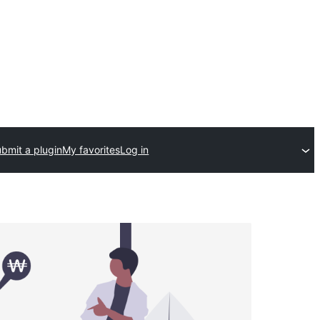
bmit a plugin
My favorites
Log in