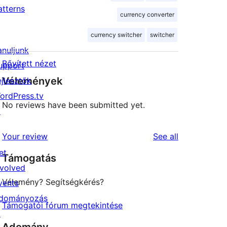
atterns
currency converter
currency switcher
switcher
anuljunk
Bővített nézet
upport
Vélemények
ejlesztők
ordPress.tv
No reviews have been submitted yet.
↗
reviews
Your review
See all
et
Támogatás
nvolved
Vélemény? Segítségkérés?
vents
dományozás
Támogatói fórum megtekintése
↗