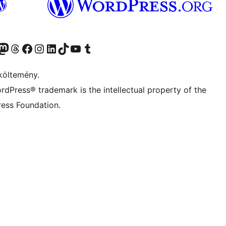
Twitter) account
r Bluesky account
Twitter csatornánk
Visit our Threads account
Facebook oldalunk megtekintése
Visit our Instagram account
Visit our LinkedIn account
Visit our TikTok account
Visit our YouTube channel
Visit our Tumblr account
költemény.
rdPress® trademark is the intellectual property of the
ess Foundation.