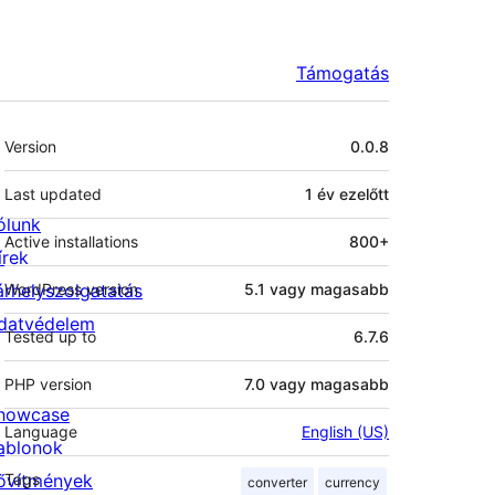
Támogatás
Meta
Version
0.0.8
Last updated
1 év
ezelőtt
ólunk
Active installations
800+
írek
árhelyszolgatatás
WordPress version
5.1 vagy magasabb
datvédelem
Tested up to
6.7.6
PHP version
7.0 vagy magasabb
howcase
Language
English (US)
ablonok
ővítmények
Tags
converter
currency