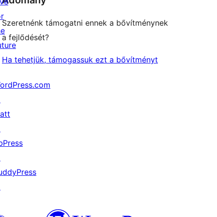
Adomány
ive
or
Szeretnénk támogatni ennek a bővítménynek
he
a fejlődését?
uture
Ha tehetjük, támogassuk ezt a bővítményt
ordPress.com
↗
att
↗
bPress
↗
uddyPress
↗