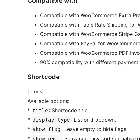
Compatible with
Compatible with WooCommerce Extra Pro
Compatible with Table Rate Shipping fo
Compatible with WooCommerce Stripe G
Compatible with PayPal for WooCommerc
Compatible with WooCommerce PDF Invoic
90% compatibility with different payment ga
Shortcode
[pmcs]
Available options:
*
: Shortocde title.
title
*
: List or dropdown.
display_type
*
: Leave empty to hide flags.
show_flag
*
: Show currency code or native 
show_name