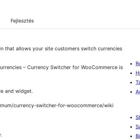
Fejlesztés
 that allows your site customers switch currencies
R
e currencies – Currency Switcher for WooCommerce is
H
T
de and widget.
A
aximum/currency-switcher-for-woocommerce/wiki
S
S
.
B