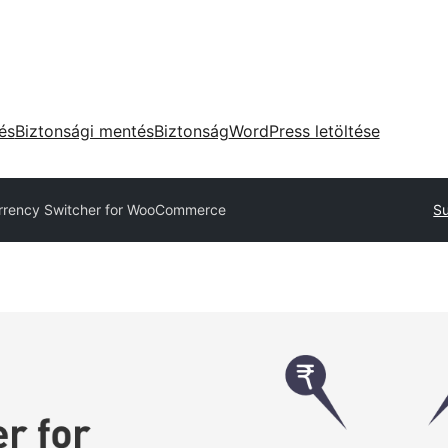
tés
Biztonsági mentés
Biztonság
WordPress letöltése
rrency Switcher for WooCommerce
Su