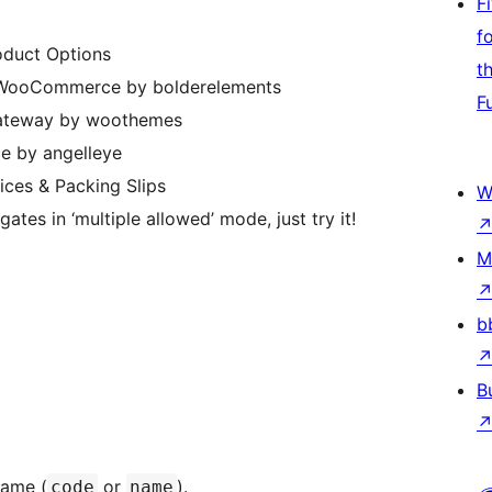
F
f
duct Options
t
r WooCommerce by bolderelements
F
ateway by woothemes
e by angelleye
es & Packing Slips
W
tes in ‘multiple allowed’ mode, just try it!
M
b
B
name (
or
).
code
name