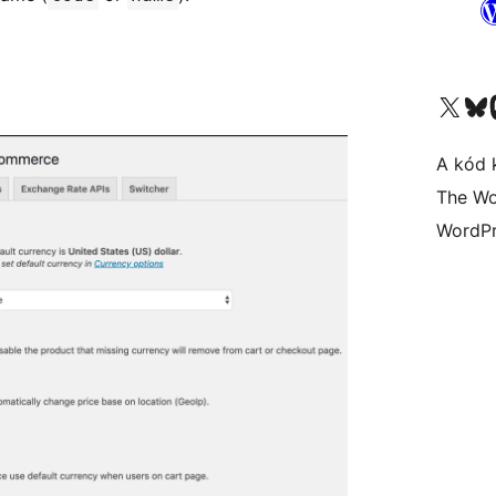
Visit our X (formerly 
Visit ou
A kód 
The Wo
WordPr