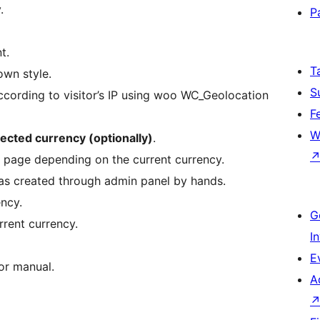
.
P
t.
T
own style.
S
cording to visitor’s IP using woo WC_Geolocation
F
W
lected currency (optionally)
.
page depending on the current currency.
was created through admin panel by hands.
ency.
G
rrent currency.
I
E
or manual.
A