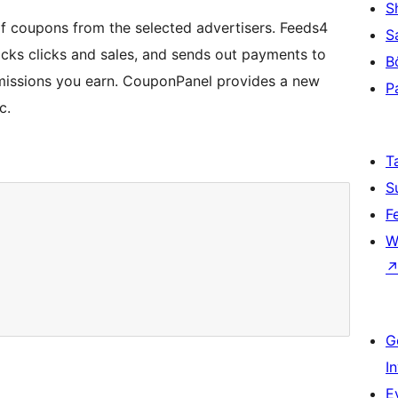
S
of coupons from the selected advertisers. Feeds4
S
acks clicks and sales, and sends out payments to
B
missions you earn. CouponPanel provides a new
P
c.
T
S
F
W
G
I
E