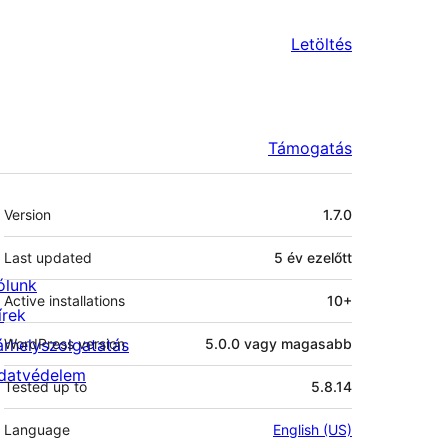
Letöltés
Támogatás
Meta
Version
1.7.0
Last updated
5 év
ezelőtt
ólunk
Active installations
10+
írek
árhelyszolgatatás
WordPress version
5.0.0 vagy magasabb
datvédelem
Tested up to
5.8.14
Language
English (US)