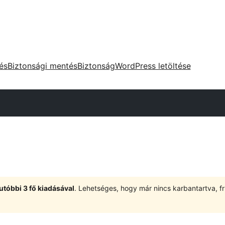
tés
Biztonsági mentés
Biztonság
WordPress letöltése
utóbbi 3 fő kiadásával
. Lehetséges, hogy már nincs karbantartva, fri