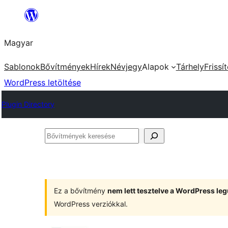
Ugrás
a
Magyar
tartalomhoz
Sablonok
Bővítmények
Hírek
Névjegy
Alapok
Tárhely
Frissí
WordPress letöltése
Plugin Directory
Bővítmények
keresése
Ez a bővítmény
nem lett tesztelve a WordPress leg
WordPress verziókkal.