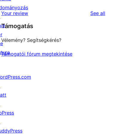
reviews
star
dományozás
1-
reviews
Your review
See all
reviews
↗
star
ive
Támogatás
reviews
or
Vélemény? Segítségkérés?
he
uture
Támogatói fórum megtekintése
ordPress.com
↗
att
↗
bPress
↗
uddyPress