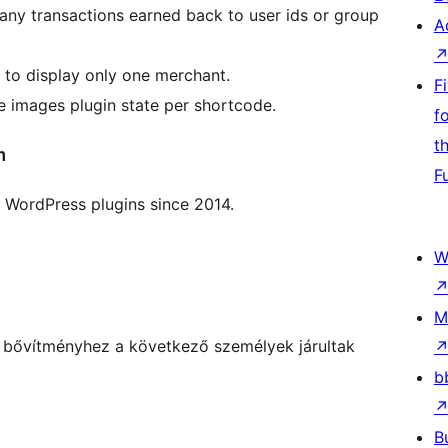
k any transactions earned back to user ids or group
A
e to display only one merchant.
F
e images plugin state per shortcode.
f
t
m
F
 WordPress plugins since 2014.
W
M
A bővítményhez a következő személyek járultak
b
B