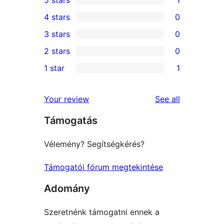
1
4 stars
0
5-
0
3 stars
0
star
4-
0
2 stars
0
review
star
3-
0
1 star
1
reviews
star
2-
1
reviews
star
1-
reviews
Your review
See all
reviews
star
Támogatás
review
Vélemény? Segítségkérés?
Támogatói fórum megtekintése
Adomány
Szeretnénk támogatni ennek a