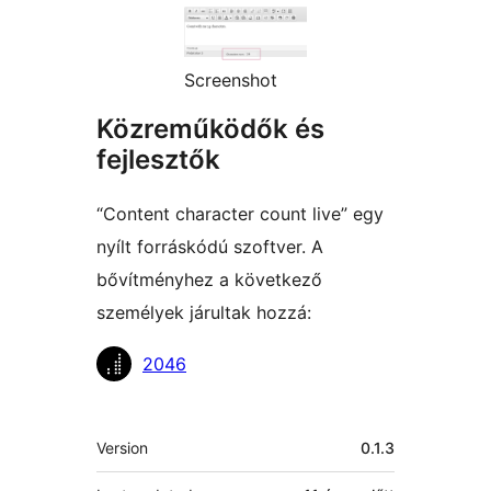
Screenshot
Közreműködők és
fejlesztők
“Content character count live” egy
nyílt forráskódú szoftver. A
bővítményhez a következő
személyek járultak hozzá:
Közreműködők
2046
Meta
Version
0.1.3