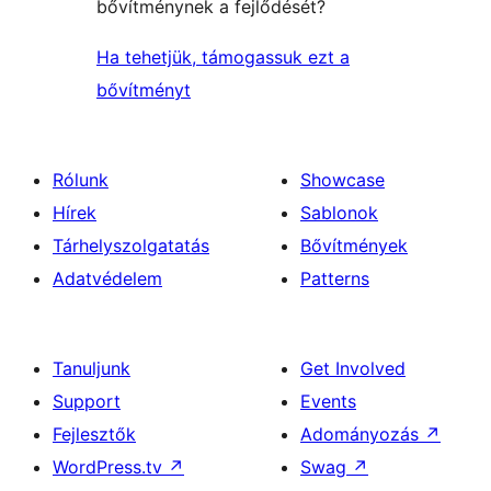
bővítménynek a fejlődését?
Ha tehetjük, támogassuk ezt a
bővítményt
Rólunk
Showcase
Hírek
Sablonok
Tárhelyszolgatatás
Bővítmények
Adatvédelem
Patterns
Tanuljunk
Get Involved
Support
Events
Fejlesztők
Adományozás
↗
WordPress.tv
↗
Swag
↗