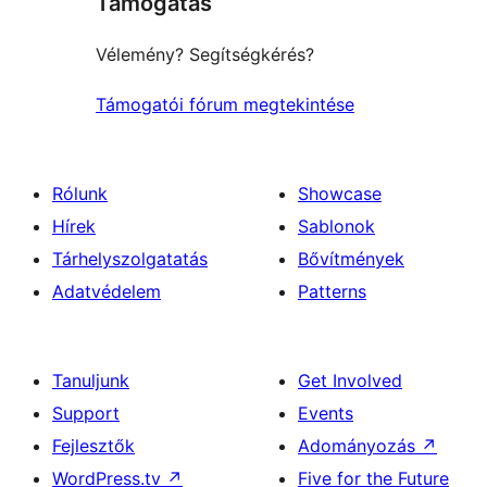
Támogatás
Vélemény? Segítségkérés?
Támogatói fórum megtekintése
Rólunk
Showcase
Hírek
Sablonok
Tárhelyszolgatatás
Bővítmények
Adatvédelem
Patterns
Tanuljunk
Get Involved
Support
Events
Fejlesztők
Adományozás
↗
WordPress.tv
↗
Five for the Future