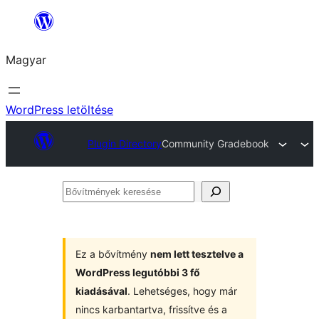
Ugrás
a
Magyar
tartalomhoz
WordPress letöltése
Plugin Directory
Community Gradebook
Bővítmények
keresése
Ez a bővítmény
nem lett tesztelve a
WordPress legutóbbi 3 fő
kiadásával
. Lehetséges, hogy már
nincs karbantartva, frissítve és a