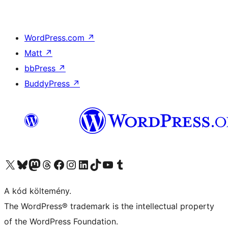
WordPress.com
↗
Matt
↗
bbPress
↗
BuddyPress
↗
Visit our X (formerly Twitter) account
Visit our Bluesky account
Twitter csatornánk
Visit our Threads account
Facebook oldalunk megtekintése
Visit our Instagram account
Visit our LinkedIn account
Visit our TikTok account
Visit our YouTube channel
Visit our Tumblr account
A kód költemény.
The WordPress® trademark is the intellectual property
of the WordPress Foundation.