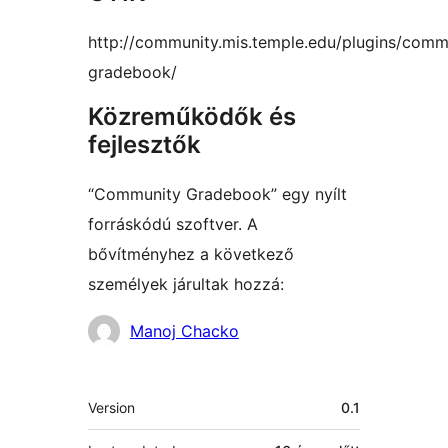
http://community.mis.temple.edu/plugins/comm
gradebook/
Közreműködők és
fejlesztők
“Community Gradebook” egy nyílt
forráskódú szoftver. A
bővítményhez a következő
személyek járultak hozzá:
Közreműködők
Manoj Chacko
Meta
Version
0.1