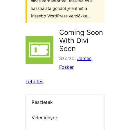
nincs karbantartva, frissítve és a
használata gondot jelenthet a
frissebb WordPress verziókkal.
Coming Soon
With Divi
Soon
Szerző:
James
Fosker
Letöltés
Részletek
Vélemények