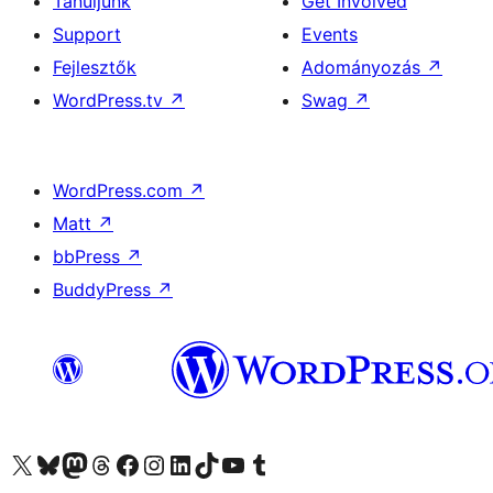
Tanuljunk
Get Involved
Support
Events
Fejlesztők
Adományozás
↗
WordPress.tv
↗
Swag
↗
WordPress.com
↗
Matt
↗
bbPress
↗
BuddyPress
↗
Visit our X (formerly Twitter) account
Visit our Bluesky account
Twitter csatornánk
Visit our Threads account
Facebook oldalunk megtekintése
Visit our Instagram account
Visit our LinkedIn account
Visit our TikTok account
Visit our YouTube channel
Visit our Tumblr account