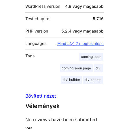
WordPress version
4.9 vagy magasabb
Tested up to
5.7.16
PHP version
5.2.4 vagy magasabb
Languages
Mind a(z) 2 megtekintése
Tags
coming soon
coming soon page
divi
divi builder
divi theme
Bővített nézet
Vélemények
No reviews have been submitted
yet.