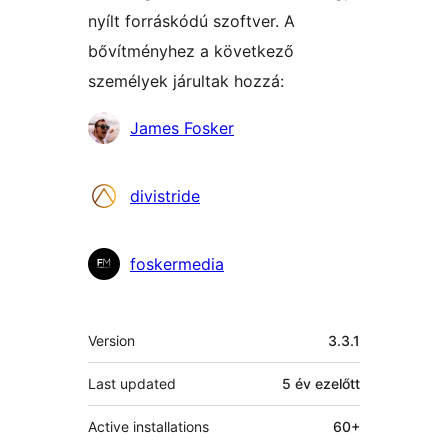
nyílt forráskódú szoftver. A
bővítményhez a következő
személyek járultak hozzá:
Közreműködők
James Fosker
divistride
foskermedia
Meta
Version
3.3.1
Last updated
5 év
ezelőtt
Active installations
60+