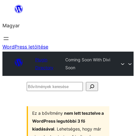
Ugrás
a
Magyar
tartalomhoz
WordPress letöltése
Plugin
Coming Soon With Divi
Directory
Soon
Bővítmények
keresése
Ez a bővítmény
nem lett tesztelve a
WordPress legutóbbi 3 fő
kiadásával
. Lehetséges, hogy már