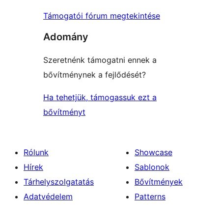
Támogatói fórum megtekintése
Adomány
Szeretnénk támogatni ennek a
bővítménynek a fejlődését?
Ha tehetjük, támogassuk ezt a
bővítményt
Rólunk
Showcase
Hírek
Sablonok
Tárhelyszolgatatás
Bővítmények
Adatvédelem
Patterns