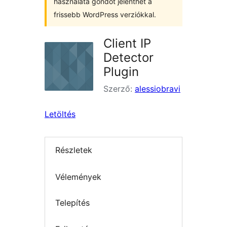
használata gondot jelenthet a
frissebb WordPress verziókkal.
Client IP
Detector
Plugin
Szerző:
alessiobravi
Letöltés
Részletek
Vélemények
Telepítés