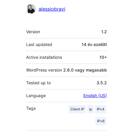
Közreműködők
alessiobravi
Meta
Version
1.2
Last updated
14 év
ezelőtt
Active installations
10+
WordPress version
2.6.0 vagy magasabb
Tested up to
3.5.2
Language
English (US)
Tags
Client IP
ip
IPv4
IPv6