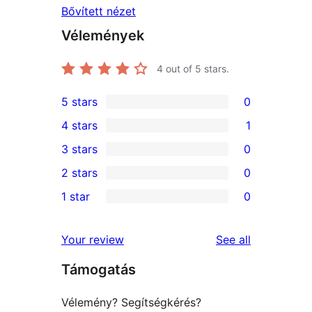
Bővített nézet
Vélemények
4
out of 5 stars.
5 stars
0
0
4 stars
1
5-
1
3 stars
0
star
4-
0
2 stars
0
reviews
star
3-
0
1 star
0
review
star
2-
0
reviews
star
1-
reviews
Your review
See all
reviews
star
Támogatás
reviews
Vélemény? Segítségkérés?