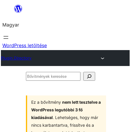
Ugrás
a
Magyar
tartalomhoz
WordPress letöltése
Plugin Directory
Bővítmények
keresése
Ez a bővítmény
nem lett tesztelve a
WordPress legutóbbi 3 fő
kiadásával
. Lehetséges, hogy már
nincs karbantartva, frissítve és a