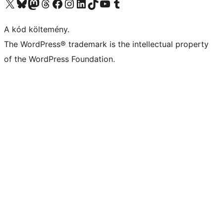
Visit our X (formerly Twitter) account
Visit our Bluesky account
Twitter csatornánk
Visit our Threads account
Facebook oldalunk megtekintése
Visit our Instagram account
Visit our LinkedIn account
Visit our TikTok account
Visit our YouTube channel
Visit our Tumblr account
A kód költemény.
The WordPress® trademark is the intellectual property
of the WordPress Foundation.