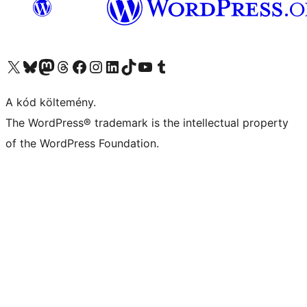
Visit our X (formerly Twitter) account
Visit our Bluesky account
Twitter csatornánk
Visit our Threads account
Facebook oldalunk megtekintése
Visit our Instagram account
Visit our LinkedIn account
Visit our TikTok account
Visit our YouTube channel
Visit our Tumblr account
A kód költemény.
The WordPress® trademark is the intellectual property
of the WordPress Foundation.