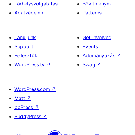
Tárhelyszolgatatás
Bővítmények
Adatvédelem
Patterns
Tanuljunk
Get Involved
Support
Events
Fejlesztők
Adományozás
↗
WordPress.tv
↗
Swag
↗
WordPress.com
↗
Matt
↗
bbPress
↗
BuddyPress
↗