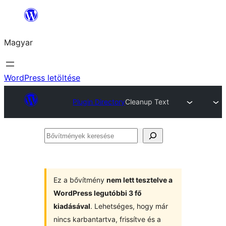
Ugrás
a
Magyar
tartalomhoz
WordPress letöltése
Plugin Directory
Cleanup Text
Bővítmények
keresése
Ez a bővítmény
nem lett tesztelve a
WordPress legutóbbi 3 fő
kiadásával
. Lehetséges, hogy már
nincs karbantartva, frissítve és a