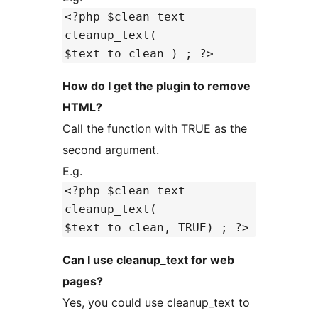
<?php $clean_text =
cleanup_text(
$text_to_clean ) ; ?>
How do I get the plugin to remove
HTML?
Call the function with TRUE as the
second argument.
E.g.
<?php $clean_text =
cleanup_text(
$text_to_clean, TRUE) ; ?>
Can I use cleanup_text for web
pages?
Yes, you could use cleanup_text to