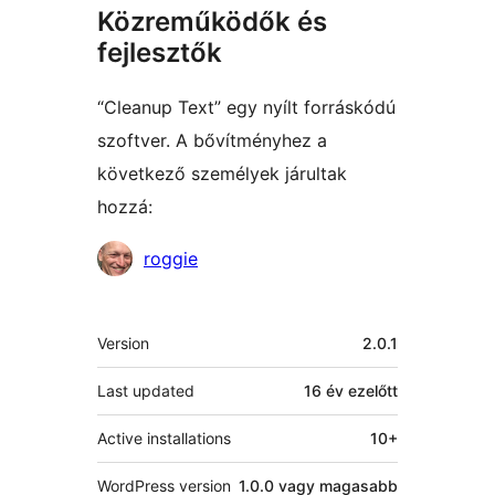
Közreműködők és
fejlesztők
“Cleanup Text” egy nyílt forráskódú
szoftver. A bővítményhez a
következő személyek járultak
hozzá:
Közreműködők
roggie
Meta
Version
2.0.1
Last updated
16 év
ezelőtt
Active installations
10+
WordPress version
1.0.0 vagy magasabb