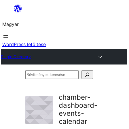
Ugrás
a
Magyar
tartalomhoz
WordPress letöltése
Plugin Directory
Bővítmények
keresése
chamber-
dashboard-
events-
calendar