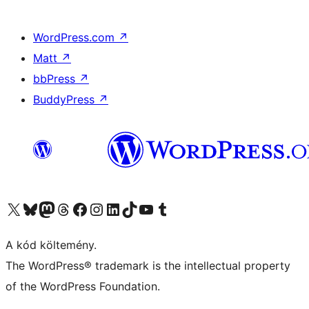
WordPress.com
↗
Matt
↗
bbPress
↗
BuddyPress
↗
Visit our X (formerly Twitter) account
Visit our Bluesky account
Twitter csatornánk
Visit our Threads account
Facebook oldalunk megtekintése
Visit our Instagram account
Visit our LinkedIn account
Visit our TikTok account
Visit our YouTube channel
Visit our Tumblr account
A kód költemény.
The WordPress® trademark is the intellectual property
of the WordPress Foundation.