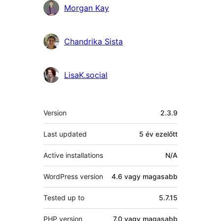
Közreműködők
Morgan Kay
Chandrika Sista
LisaK.social
Meta
Version
2.3.9
Last updated
5 év
ezelőtt
Active installations
N/A
WordPress version
4.6 vagy magasabb
Tested up to
5.7.15
PHP version
7.0 vagy magasabb