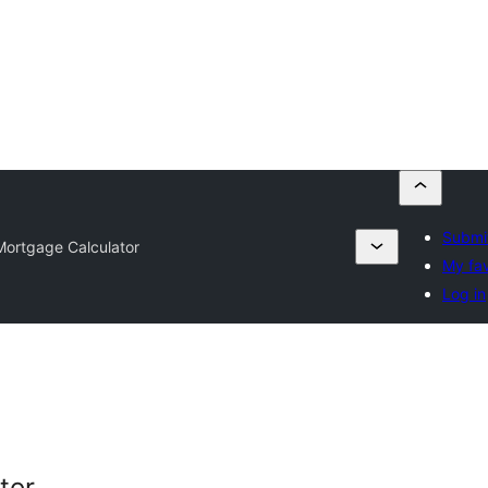
Submit
ortgage Calculator
My fav
Log in
tor