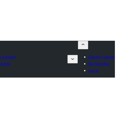
 a plugin
Submit a plugin
orites
My favorites
Log in