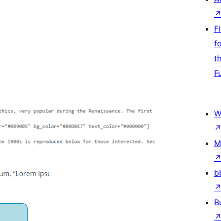
F
f
t
F
W
M
b
B