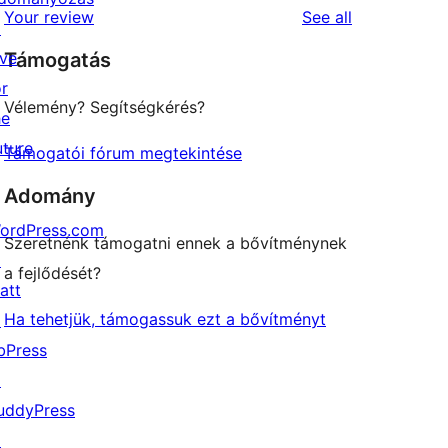
reviews
Your review
See all
reviews
↗
star
ive
Támogatás
review
or
Vélemény? Segítségkérés?
he
uture
Támogatói fórum megtekintése
Adomány
ordPress.com
Szeretnénk támogatni ennek a bővítménynek
↗
a fejlődését?
att
Ha tehetjük, támogassuk ezt a bővítményt
↗
bPress
↗
uddyPress
↗