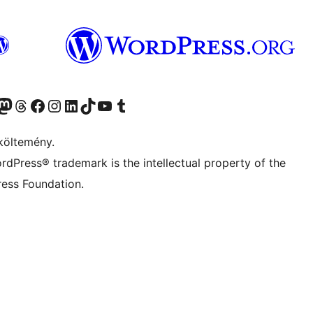
Twitter) account
r Bluesky account
Twitter csatornánk
Visit our Threads account
Facebook oldalunk megtekintése
Visit our Instagram account
Visit our LinkedIn account
Visit our TikTok account
Visit our YouTube channel
Visit our Tumblr account
költemény.
rdPress® trademark is the intellectual property of the
ess Foundation.