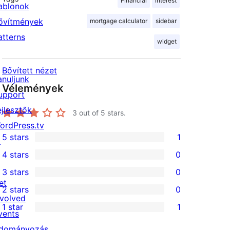
Financial
interest
ablonok
ővítmények
mortgage calculator
sidebar
atterns
widget
Bővített nézet
anuljunk
Vélemények
upport
ejlesztők
3
out of 5 stars.
ordPress.tv
5 stars
1
↗
1
4 stars
0
5-
0
3 stars
0
star
4-
0
et
2 stars
0
review
star
3-
0
nvolved
1 star
1
reviews
star
2-
vents
1
reviews
star
dományozás
1-