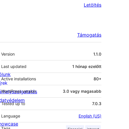
Letöltés
Támogatás
Meta
Version
1.1.0
Last updated
1 hónap
ezelőtt
ólunk
Active installations
80+
írek
árhelyszolgatatás
WordPress version
3.0 vagy magasabb
datvédelem
Tested up to
7.0.3
Language
English (US)
howcase
Tags