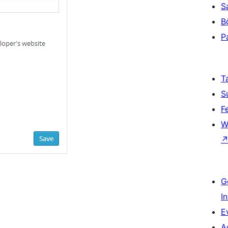
S
B
P
T
S
F
W
G
I
E
A