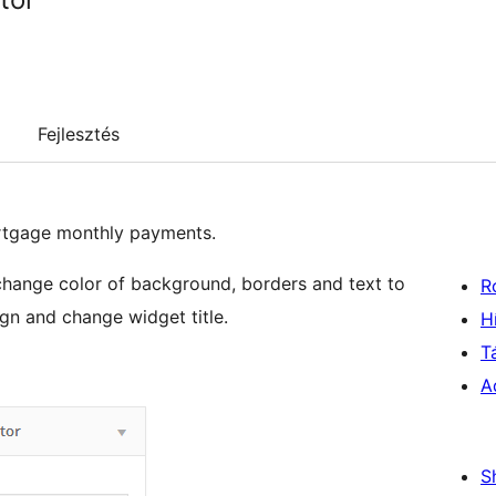
Fejlesztés
rtgage monthly payments.
change color of background, borders and text to
R
gn and change widget title.
H
T
A
S