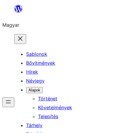
Ugrás
a
Magyar
tartalomhoz
Sablonok
Bővítmények
Hírek
Névjegy
Alapok
Történet
Követelmények
Telepítés
Tárhely