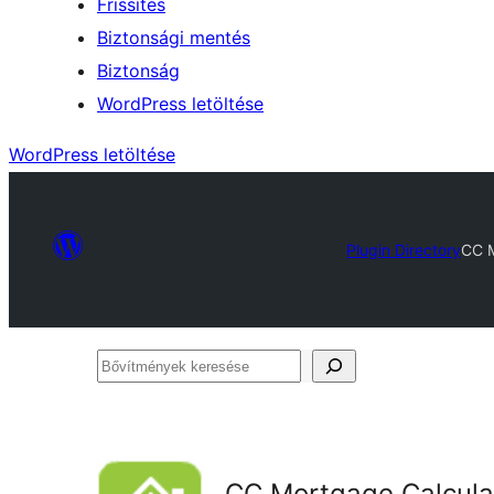
Frissítés
Biztonsági mentés
Biztonság
WordPress letöltése
WordPress letöltése
Plugin Directory
CC M
Bővítmények
keresése
CC Mortgage Calcula