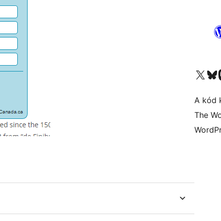
Visit our X (formerly 
Visit ou
A kód 
The Wo
WordPr