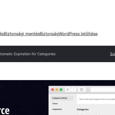
tés
Biztonsági mentés
Biztonság
WordPress letöltése
tomatic Expiration for Categories
Su