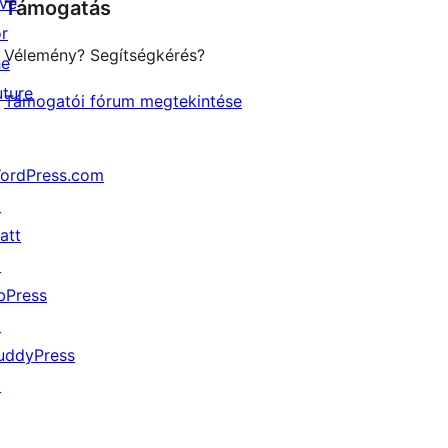
ive
Támogatás
reviews
or
Vélemény? Segítségkérés?
he
uture
Támogatói fórum megtekintése
ordPress.com
↗
att
↗
bPress
↗
uddyPress
↗