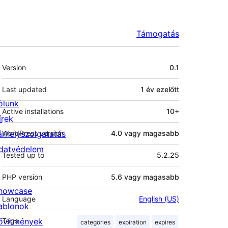
Támogatás
Meta
Version
0.1
Last updated
1 év
ezelőtt
ólunk
Active installations
10+
írek
árhelyszolgatatás
WordPress version
4.0 vagy magasabb
datvédelem
Tested up to
5.2.25
PHP version
5.6 vagy magasabb
howcase
Language
English (US)
ablonok
ővítmények
Tags
categories
expiration
expires