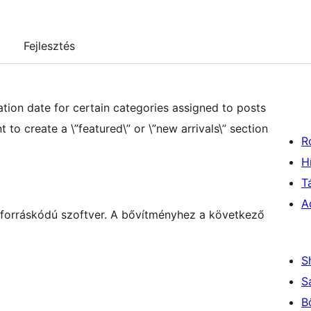
Fejlesztés
ration date for certain categories assigned to posts
t to create a \”featured\” or \”new arrivals\” section
R
H
T
A
t forráskódú szoftver. A bővítményhez a következő
S
S
B