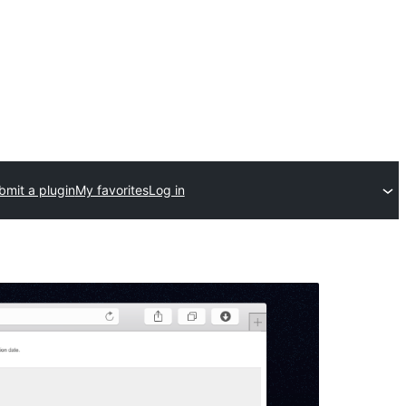
bmit a plugin
My favorites
Log in