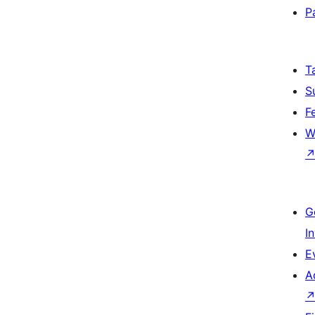
P
T
S
F
W
G
I
E
A