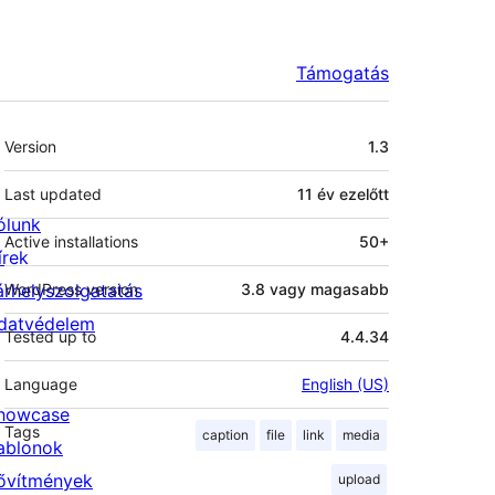
Támogatás
Meta
Version
1.3
Last updated
11 év
ezelőtt
ólunk
Active installations
50+
írek
árhelyszolgatatás
WordPress version
3.8 vagy magasabb
datvédelem
Tested up to
4.4.34
Language
English (US)
howcase
Tags
caption
file
link
media
ablonok
ővítmények
upload