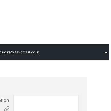
plugin
My favorites
Log in