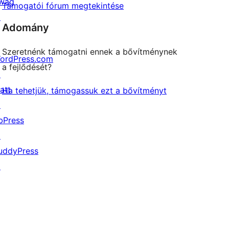
wag
Támogatói fórum megtekintése
↗
Adomány
Szeretnénk támogatni ennek a bővítménynek
ordPress.com
a fejlődését?
↗
att
Ha tehetjük, támogassuk ezt a bővítményt
↗
bPress
↗
uddyPress
↗