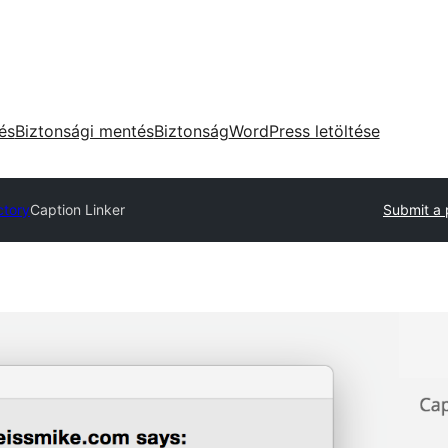
tés
Biztonsági mentés
Biztonság
WordPress letöltése
ctory
Caption Linker
Submit a 