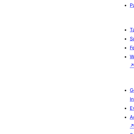
P
T
S
F
W
G
I
E
A