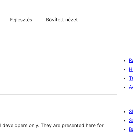
Fejlesztés
Bővített nézet
R
H
T
A
S
S
d developers only. They are presented here for
B