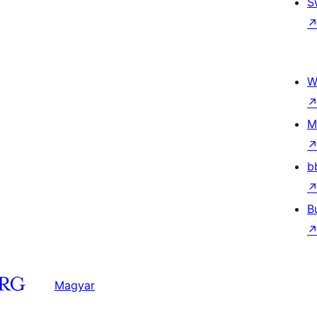
S
W
M
b
B
Magyar