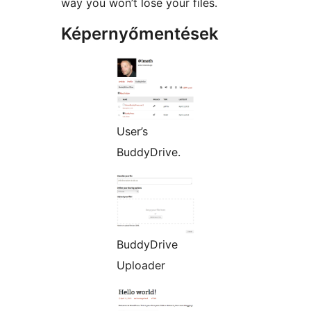
way you won’t lose your files.
Képernyőmentések
User’s
BuddyDrive.
BuddyDrive
Uploader