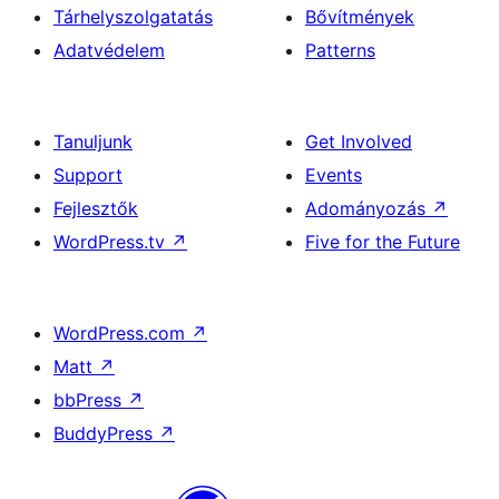
Tárhelyszolgatatás
Bővítmények
Adatvédelem
Patterns
Tanuljunk
Get Involved
Support
Events
Fejlesztők
Adományozás
↗
WordPress.tv
↗
Five for the Future
WordPress.com
↗
Matt
↗
bbPress
↗
BuddyPress
↗