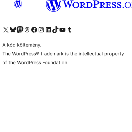
Visit our X (formerly Twitter) account
Visit our Bluesky account
Twitter csatornánk
Visit our Threads account
Facebook oldalunk megtekintése
Visit our Instagram account
Visit our LinkedIn account
Visit our TikTok account
Visit our YouTube channel
Visit our Tumblr account
A kód költemény.
The WordPress® trademark is the intellectual property
of the WordPress Foundation.