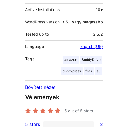
Active installations
10+
WordPress version
3.5.1 vagy magasabb
Tested up to
3.5.2
Language
English (US)
Tags
amazon
BuddyDrive
buddypress
files
s3
Bővített nézet
Vélemények
5
out of 5 stars.
5 stars
2