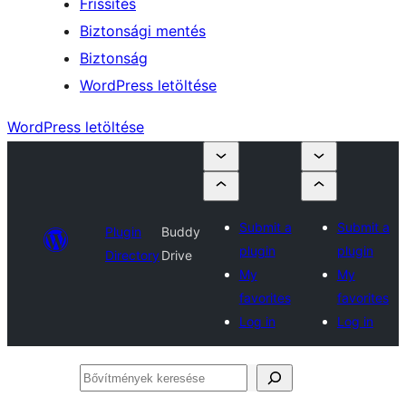
Frissítés
Biztonsági mentés
Biztonság
WordPress letöltése
WordPress letöltése
Submit a
Submit a
Plugin
Buddy
plugin
plugin
Directory
Drive
My
My
favorites
favorites
Log in
Log in
Bővítmények
keresése