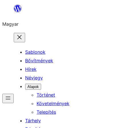
Ugrás
a
Magyar
tartalomhoz
Sablonok
Bővítmények
Hírek
Névjegy
Alapok
Történet
Követelmények
Telepítés
Tárhely