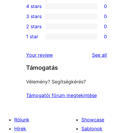
2
4 stars
0
5-
0
3 stars
0
star
4-
0
2 stars
0
reviews
star
3-
0
1 star
0
reviews
star
2-
0
reviews
star
1-
reviews
Your review
See all
reviews
star
Támogatás
reviews
Vélemény? Segítségkérés?
Támogatói fórum megtekintése
Rólunk
Showcase
Hírek
Sablonok