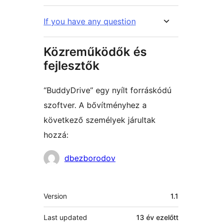
If you have any question
Közreműködők és
fejlesztők
“BuddyDrive” egy nyílt forráskódú
szoftver. A bővítményhez a
következő személyek járultak
hozzá:
Közreműködők
dbezborodov
Meta
Version
1.1
Last updated
13 év
ezelőtt