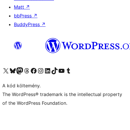
Matt
↗
bbPress
↗
BuddyPress
↗
Visit our X (formerly Twitter) account
Visit our Bluesky account
Twitter csatornánk
Visit our Threads account
Facebook oldalunk megtekintése
Visit our Instagram account
Visit our LinkedIn account
Visit our TikTok account
Visit our YouTube channel
Visit our Tumblr account
A kód költemény.
The WordPress® trademark is the intellectual property
of the WordPress Foundation.