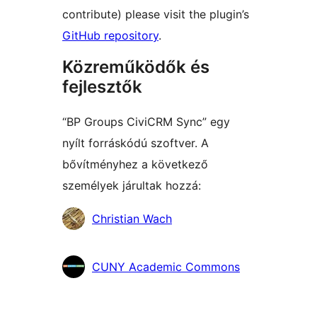
contribute) please visit the plugin’s
GitHub repository
.
Közreműködők és
fejlesztők
“BP Groups CiviCRM Sync” egy
nyílt forráskódú szoftver. A
bővítményhez a következő
személyek járultak hozzá:
Közreműködők
Christian Wach
CUNY Academic Commons
Meta