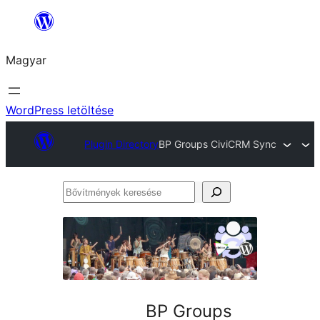
Ugrás
a
Magyar
tartalomhoz
WordPress letöltése
Plugin Directory
BP Groups CiviCRM Sync
Bővítmények
keresése
BP Groups