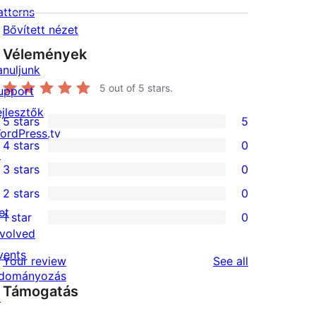
atterns
Bővített nézet
Vélemények
anuljunk
5
out of 5 stars.
upport
ejlesztők
5 stars
5
5
ordPress.tv
4 stars
0
5-
↗
0
3 stars
0
star
4-
0
2 stars
0
reviews
star
3-
0
et
1 star
0
reviews
star
2-
0
nvolved
reviews
star
1-
vents
reviews
Your review
See all
reviews
star
dományozás
Támogatás
reviews
↗