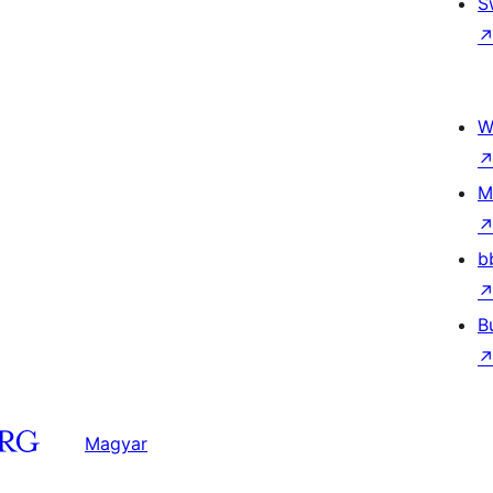
S
W
M
b
B
Magyar