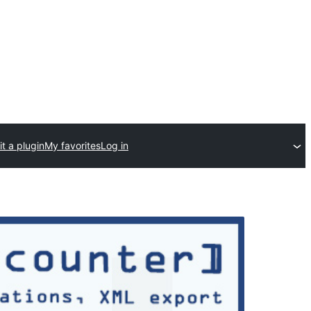
t a plugin
My favorites
Log in