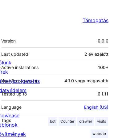
Támogatás
Meta
Version
0.9.0
Last updated
2 év
ezelőtt
ólunk
Active installations
100+
írek
árhelyszolgatatás
WordPress version
4.1.0 vagy magasabb
datvédelem
Tested up to
6.1.11
Language
English (US)
howcase
Tags
bot
Counter
crawler
visits
ablonok
ővítmények
website