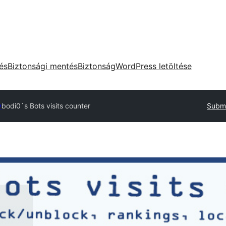
tés
Biztonsági mentés
Biztonság
WordPress letöltése
y
bodi0`s Bots visits counter
Submi