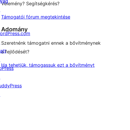
wag
Vélemény? Segítségkérés?
↗
Támogatói fórum megtekintése
Adomány
ordPress.com
↗
Szeretnénk támogatni ennek a bővítménynek
att
a fejlődését?
↗
Ha tehetjük, támogassuk ezt a bővítményt
bPress
↗
uddyPress
↗