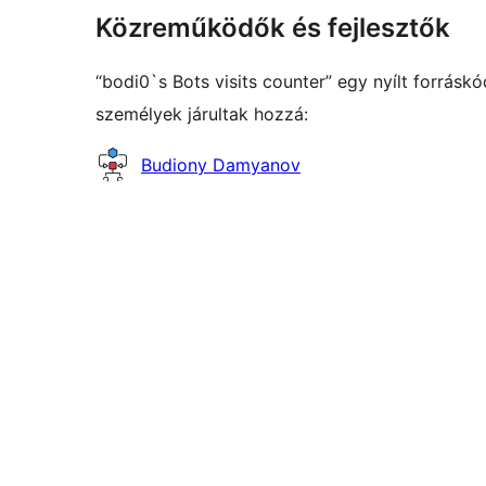
Közreműködők és fejlesztők
“bodi0`s Bots visits counter” egy nyílt forrás
személyek járultak hozzá:
Közreműködők
Budiony Damyanov