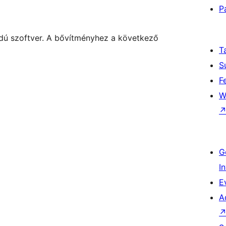
P
kódú szoftver. A bővítményhez a következő
T
S
F
W
G
I
E
A