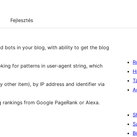
Fejlesztés
 bots in your blog, with ability to get the blog
R
oking for patterns in user-agent string, which
H
T
 other item), by IP address and identifier via
A
og rankings from Google PageRank or Alexa.
S
S
B