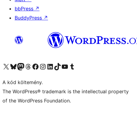
bbPress
↗
BuddyPress
↗
Visit our X (formerly Twitter) account
Visit our Bluesky account
Twitter csatornánk
Visit our Threads account
Facebook oldalunk megtekintése
Visit our Instagram account
Visit our LinkedIn account
Visit our TikTok account
Visit our YouTube channel
Visit our Tumblr account
A kód költemény.
The WordPress® trademark is the intellectual property
of the WordPress Foundation.