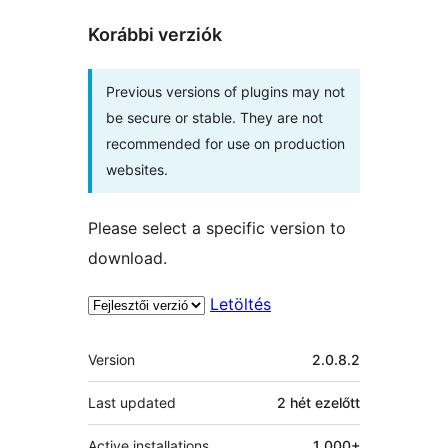
Korábbi verziók
Previous versions of plugins may not
be secure or stable. They are not
recommended for use on production
websites.
Please select a specific version to
download.
Letöltés
Meta
Version
2.0.8.2
Last updated
2 hét
ezelőtt
Active installations
1 000+