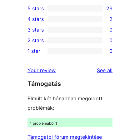
5 stars
26
26
4 stars
2
5-
2
3 stars
0
star
4-
0
2 stars
0
reviews
star
3-
0
1 star
0
reviews
star
2-
0
reviews
star
1-
reviews
Your review
See all
reviews
star
Támogatás
reviews
Elmúlt két hónapban megoldott
problémák:
1 problémából 1
Támogatói fórum megtekintése