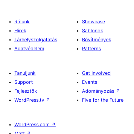
Rólunk
Showcase
Hírek
Sablonok
Tárhelyszolgatatás
Bővítmények
Adatvédelem
Patterns
Tanuljunk
Get Involved
Support
Events
Fejlesztők
Adományozás
↗
WordPress.tv
↗
Five for the Future
WordPress.com
↗
Matt
↗