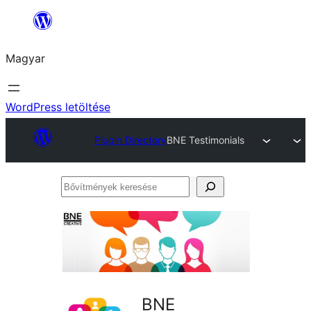
Ugrás
a
Magyar
tartalomhoz
WordPress letöltése
Plugin Directory
BNE Testimonials
Bővítmények
keresése
BNE