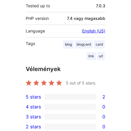
Tested up to
7.0.3
PHP version
7.4 vagy magasabb
Language
English (US)
Tags
blog
blogcard
card
link
url
Vélemények
5
out of 5 stars.
5 stars
2
2
4 stars
0
5-
0
3 stars
0
star
4-
0
2 stars
0
reviews
star
3-
0