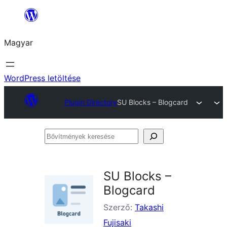
Ugrás
a
Magyar
tartalomhoz
WordPress letöltése
Plugin Directory
SU Blocks – Blogcard
Bővítmények
keresése
SU Blocks –
Blogcard
Szerző:
Takashi
Fujisaki