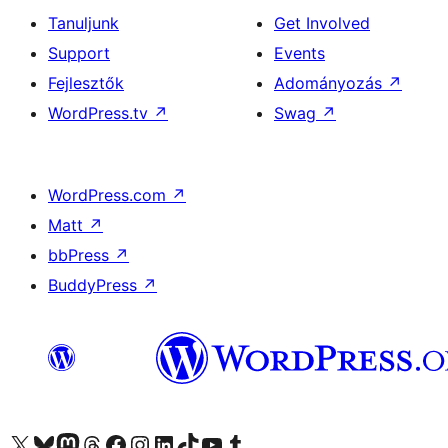
Tanuljunk
Get Involved
Support
Events
Fejlesztők
Adományozás
↗
WordPress.tv
↗
Swag
↗
WordPress.com
↗
Matt
↗
bbPress
↗
BuddyPress
↗
Visit our X (formerly Twitter) account
Visit our Bluesky account
Twitter csatornánk
Visit our Threads account
Facebook oldalunk megtekintése
Visit our Instagram account
Visit our LinkedIn account
Visit our TikTok account
Visit our YouTube channel
Visit our Tumblr account