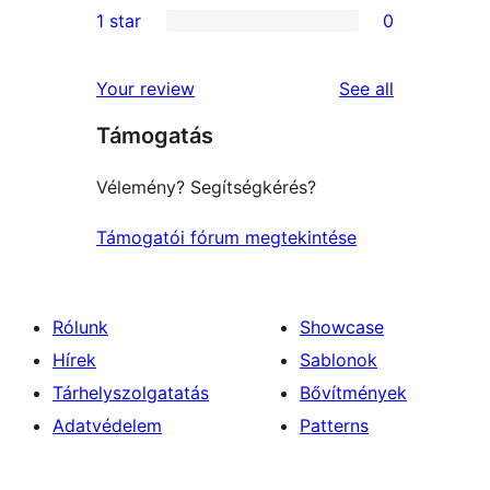
1 star
0
reviews
star
2-
0
reviews
star
1-
reviews
Your review
See all
reviews
star
Támogatás
reviews
Vélemény? Segítségkérés?
Támogatói fórum megtekintése
Rólunk
Showcase
Hírek
Sablonok
Tárhelyszolgatatás
Bővítmények
Adatvédelem
Patterns