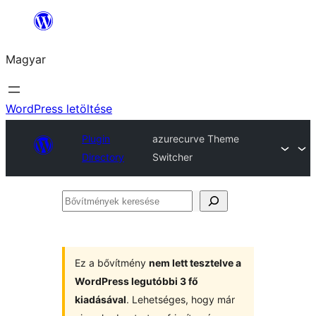
Ugrás
a
Magyar
tartalomhoz
WordPress letöltése
Plugin
azurecurve Theme
Directory
Switcher
Bővítmények
keresése
Ez a bővítmény
nem lett tesztelve a
WordPress legutóbbi 3 fő
kiadásával
. Lehetséges, hogy már