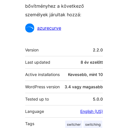
bővítményhez a következő
személyek járultak hozzá:
Közreműködők
azurecurve
Meta
Version
2.2.0
Last updated
8 év
ezelőtt
Active installations
Kevesebb, mint 10
WordPress version
3.4 vagy magasabb
Tested up to
5.0.0
Language
English (US)
Tags
switcher
switching