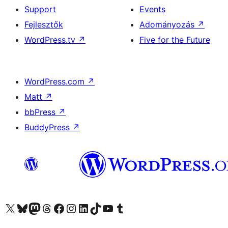
Support
Events
Fejlesztők
Adományozás
↗
WordPress.tv
↗
Five for the Future
WordPress.com
↗
Matt
↗
bbPress
↗
BuddyPress
↗
Visit our X (formerly Twitter) account
Visit our Bluesky account
Twitter csatornánk
Visit our Threads account
Facebook oldalunk megtekintése
Visit our Instagram account
Visit our LinkedIn account
Visit our TikTok account
Visit our YouTube channel
Visit our Tumblr account