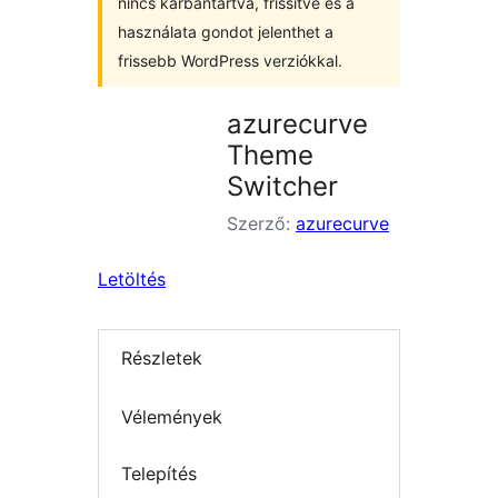
nincs karbantartva, frissítve és a
használata gondot jelenthet a
frissebb WordPress verziókkal.
azurecurve
Theme
Switcher
Szerző:
azurecurve
Letöltés
Részletek
Vélemények
Telepítés