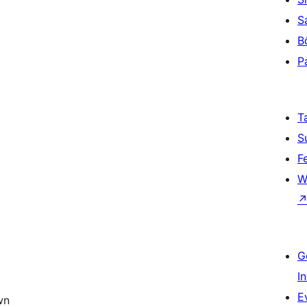
S
B
P
)
T
S
F
W
G
I
E
wn