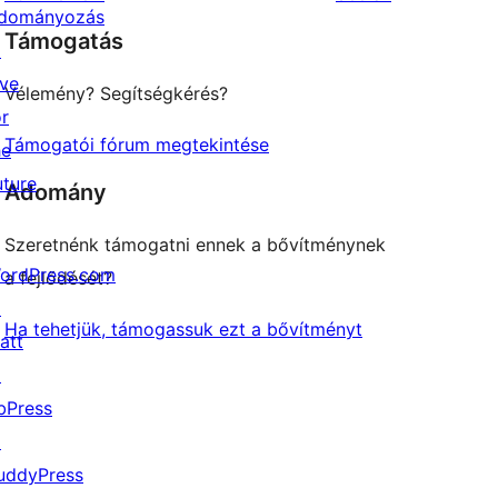
review
star
dományozás
Támogatás
reviews
↗
ive
Vélemény? Segítségkérés?
or
Támogatói fórum megtekintése
he
uture
Adomány
Szeretnénk támogatni ennek a bővítménynek
ordPress.com
a fejlődését?
↗
Ha tehetjük, támogassuk ezt a bővítményt
att
↗
bPress
↗
uddyPress