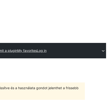
it a plugin
My favorites
Log in
ssítve és a használata gondot jelenthet a frissebb