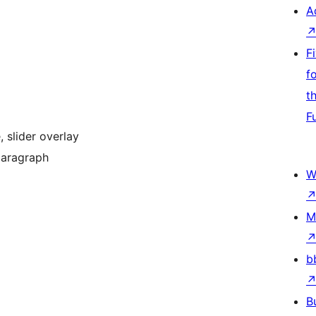
A
F
f
t
F
 slider overlay
paragraph
W
M
b
B