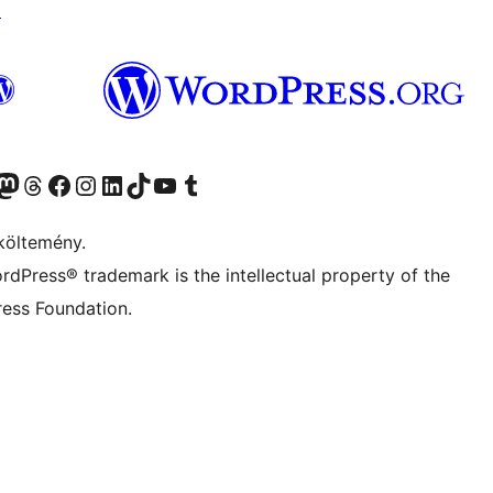
↗
Twitter) account
r Bluesky account
Twitter csatornánk
Visit our Threads account
Facebook oldalunk megtekintése
Visit our Instagram account
Visit our LinkedIn account
Visit our TikTok account
Visit our YouTube channel
Visit our Tumblr account
költemény.
rdPress® trademark is the intellectual property of the
ess Foundation.