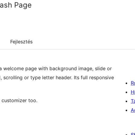
lash Page
Fejlesztés
d a welcome page with background image, slide or
scrolling or type letter header. Its full responsive
R
H
n customizer too.
T
A
S