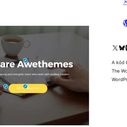
Visit our X (formerly 
Visit ou
A kód 
The Wo
WordPr