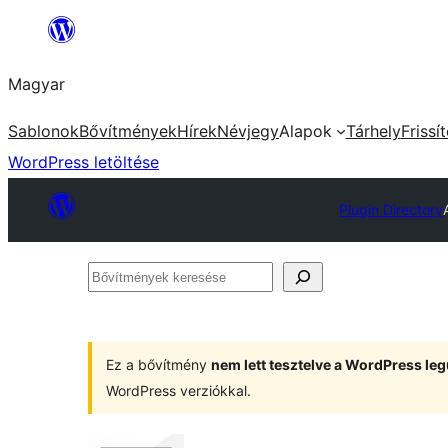
Ugrás
a
Magyar
tartalomhoz
Sablonok
Bővítmények
Hírek
Névjegy
Alapok
Tárhely
Frissí
WordPress letöltése
Plugin Directory
Bővítmények
keresése
Ez a bővítmény
nem lett tesztelve a WordPress leg
WordPress verziókkal.