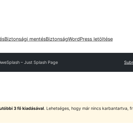
tés
Biztonsági mentés
Biztonság
WordPress letöltése
AweSplash – Just Splash Page
Subm
utóbbi 3 fő kiadásával
. Lehetséges, hogy már nincs karbantartva, fri