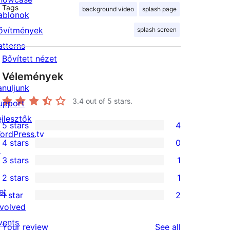
Tags
background video
splash page
ablonok
ővítmények
splash screen
atterns
Bővített nézet
Vélemények
anuljunk
3.4
out of 5 stars.
upport
ejlesztők
5 stars
4
4
ordPress.tv
4 stars
0
5-
↗
0
3 stars
1
star
4-
1
2 stars
1
reviews
star
3-
1
et
1 star
2
reviews
star
2-
2
nvolved
review
star
1-
vents
reviews
Your review
See all