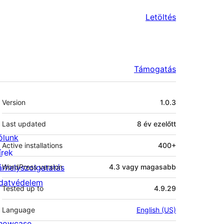
Letöltés
Támogatás
Meta
Version
1.0.3
Last updated
8 év
ezelőtt
ólunk
Active installations
400+
írek
árhelyszolgatatás
WordPress version
4.3 vagy magasabb
datvédelem
Tested up to
4.9.29
Language
English (US)
howcase