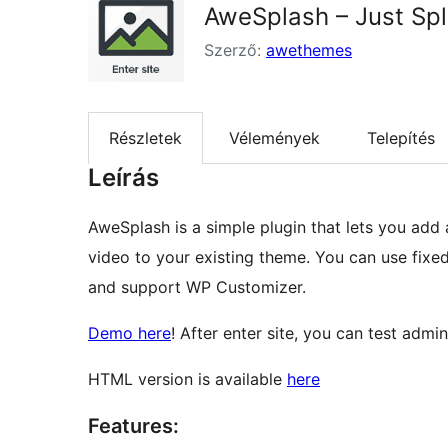
AweSplash – Just Sp
Szerző:
awethemes
Részletek
Vélemények
Telepítés
Leírás
AweSplash is a simple plugin that lets you ad
video to your existing theme. You can use fixed, 
and support WP Customizer.
Demo here
! After enter site, you can test admi
HTML version is available
here
Features: