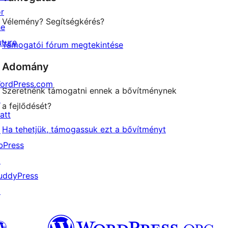
or
Vélemény? Segítségkérés?
he
uture
Támogatói fórum megtekintése
Adomány
ordPress.com
Szeretnénk támogatni ennek a bővítménynek
↗
a fejlődését?
att
Ha tehetjük, támogassuk ezt a bővítményt
↗
bPress
↗
uddyPress
↗