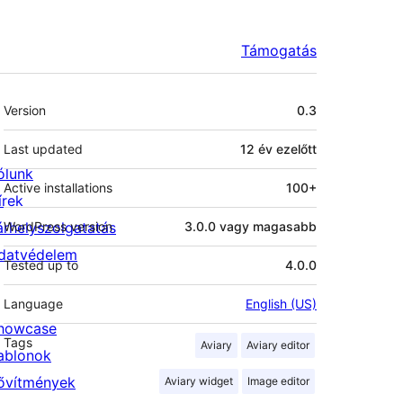
Támogatás
Meta
Version
0.3
Last updated
12 év
ezelőtt
ólunk
Active installations
100+
írek
árhelyszolgatatás
WordPress version
3.0.0 vagy magasabb
datvédelem
Tested up to
4.0.0
Language
English (US)
howcase
Tags
Aviary
Aviary editor
ablonok
ővítmények
Aviary widget
Image editor