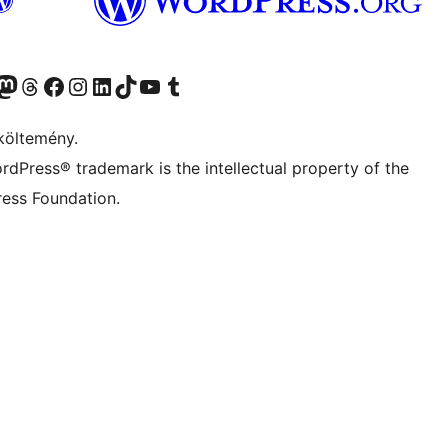
Twitter) account
r Bluesky account
Twitter csatornánk
Visit our Threads account
Facebook oldalunk megtekintése
Visit our Instagram account
Visit our LinkedIn account
Visit our TikTok account
Visit our YouTube channel
Visit our Tumblr account
költemény.
rdPress® trademark is the intellectual property of the
ess Foundation.