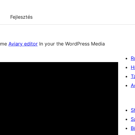
Fejlesztés
some
Aviary editor
In your the WordPress Media
R
H
T
A
S
S
B