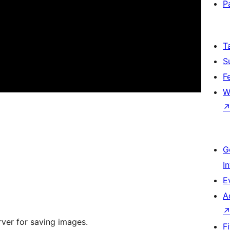
P
T
S
F
W
G
I
E
A
rver for saving images.
F