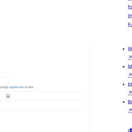
f
t
F
W
M
b
B