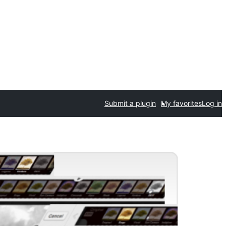
Submit a plugin
My favorites
Log in