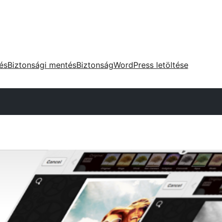
tés
Biztonsági mentés
Biztonság
WordPress letöltése