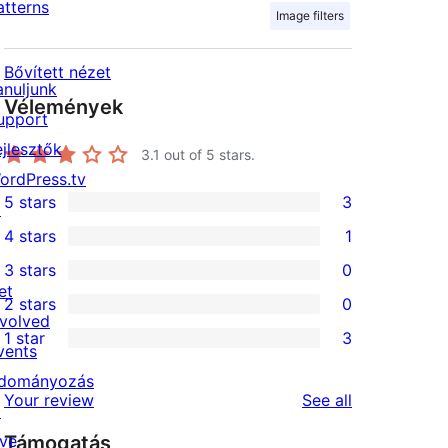
atterns
Image filters
Bővített nézet
anuljunk
Vélemények
upport
ejlesztők
3.1
out of 5 stars.
ordPress.tv
5 stars
3
↗
3
4 stars
1
5-
1
3 stars
0
star
4-
0
et
2 stars
0
reviews
star
3-
0
nvolved
1 star
3
review
star
2-
vents
3
reviews
star
dományozás
1-
reviews
Your review
See all
reviews
↗
star
ive
Támogatás
reviews