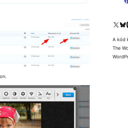
Visit our X (formerly 
Visit ou
A kód 
The Wo
WordPr
on.