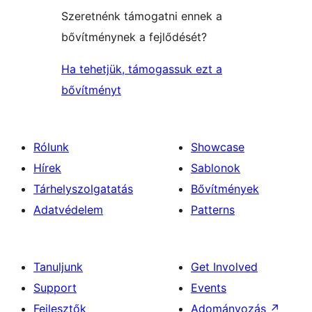
Szeretnénk támogatni ennek a
bővítménynek a fejlődését?
Ha tehetjük, támogassuk ezt a
bővítményt
Rólunk
Showcase
Hírek
Sablonok
Tárhelyszolgatatás
Bővítmények
Adatvédelem
Patterns
Tanuljunk
Get Involved
Support
Events
Fejlesztők
Adományozás
↗