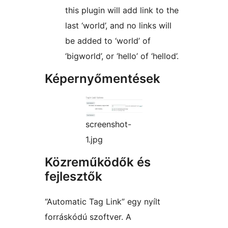
this plugin will add link to the
last ‘world’, and no links will
be added to ‘world’ of
‘bigworld’, or ‘hello’ of ‘hellod’.
Képernyőmentések
screenshot-
1.jpg
Közreműködők és
fejlesztők
“Automatic Tag Link” egy nyílt
forráskódú szoftver. A