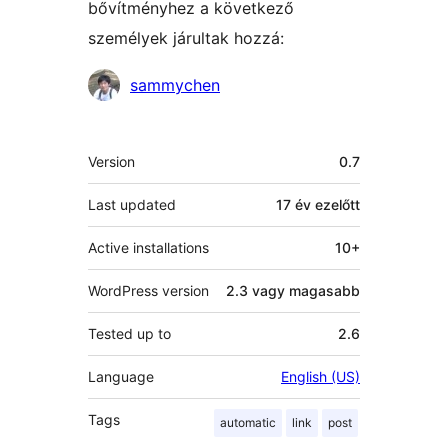
bővítményhez a következő
személyek járultak hozzá:
Közreműködők
sammychen
Meta
Version
0.7
Last updated
17 év
ezelőtt
Active installations
10+
WordPress version
2.3 vagy magasabb
Tested up to
2.6
Language
English (US)
Tags
automatic
link
post