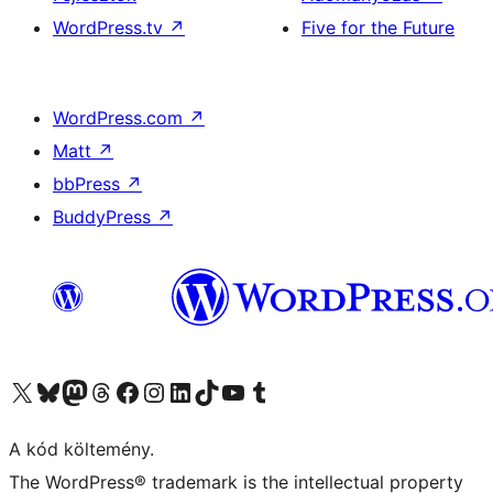
WordPress.tv
↗
Five for the Future
WordPress.com
↗
Matt
↗
bbPress
↗
BuddyPress
↗
Visit our X (formerly Twitter) account
Visit our Bluesky account
Twitter csatornánk
Visit our Threads account
Facebook oldalunk megtekintése
Visit our Instagram account
Visit our LinkedIn account
Visit our TikTok account
Visit our YouTube channel
Visit our Tumblr account
A kód költemény.
The WordPress® trademark is the intellectual property