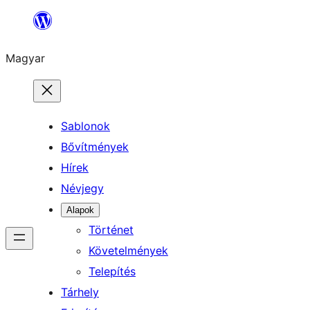
Ugrás
a
Magyar
tartalomhoz
Sablonok
Bővítmények
Hírek
Névjegy
Alapok
Történet
Követelmények
Telepítés
Tárhely