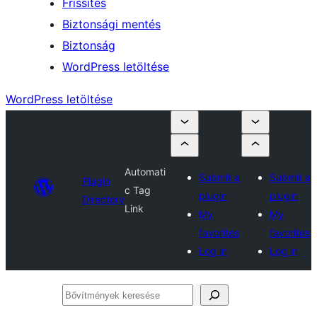
Frissítés
Biztonsági mentés
Biztonság
WordPress letöltése
WordPress letöltése
Automati
Submit a
Submit a
Plugin
c Tag
plugin
plugin
Directory
Link
My
My
favorites
favorites
Log in
Log in
Bővítmények
keresése