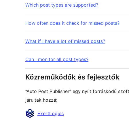
Which post types are supported?
How often does it check for missed posts?
What if I have a lot of missed posts?
Can I monitor all post types?
Közreműködők és fejlesztők
“Auto Post Publisher” egy nyílt forráskódú sz
járultak hozzá:
Közreműködők
ExertLogics