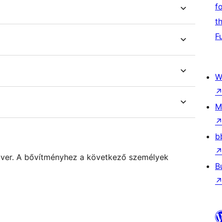
f
t
F
W
M
b
oftver. A bővítményhez a következő személyek
B