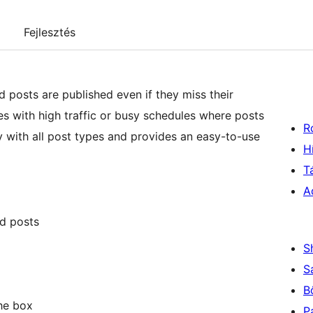
Fejlesztés
 posts are published even if they miss their
tes with high traffic or busy schedules where posts
R
 with all post types and provides an easy-to-use
H
T
A
d posts
S
S
B
he box
P