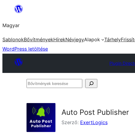
Ugrás
a
Magyar
tartalomhoz
Sablonok
Bővítmények
Hírek
Névjegy
Alapok
Tárhely
Frissí
WordPress letöltése
Plugin Direct
Bővítmények
keresése
Auto Post Publisher
Szerző:
ExertLogics