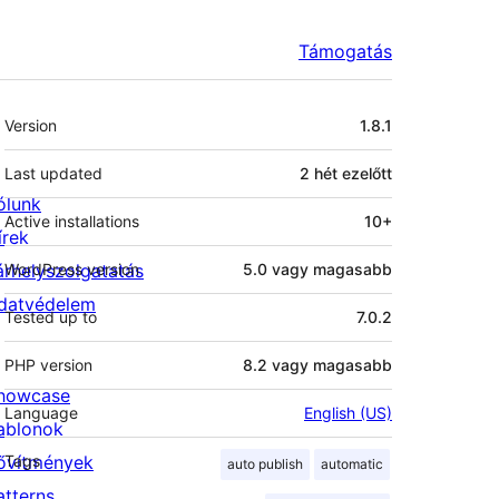
Támogatás
Meta
Version
1.8.1
Last updated
2 hét
ezelőtt
ólunk
Active installations
10+
írek
árhelyszolgatatás
WordPress version
5.0 vagy magasabb
datvédelem
Tested up to
7.0.2
PHP version
8.2 vagy magasabb
howcase
Language
English (US)
ablonok
ővítmények
Tags
auto publish
automatic
atterns