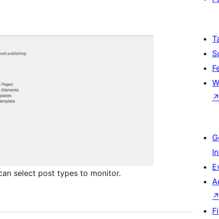
T
S
F
W
G
I
E
an select post types to monitor.
A
F