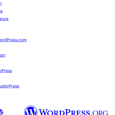
or
he
uture
ordPress.com
↗
att
↗
bPress
↗
uddyPress
↗