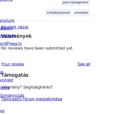
post management
scheduled posts
scheduler
anuljunk
Bővített nézet
upport
Vélemények
ejlesztők
ordPress.tv
No reviews have been submitted yet.
↗
reviews
Your review
See all
et
Támogatás
nvolved
Vélemény? Segítségkérés?
vents
dományozás
Támogatói fórum megtekintése
↗
ive