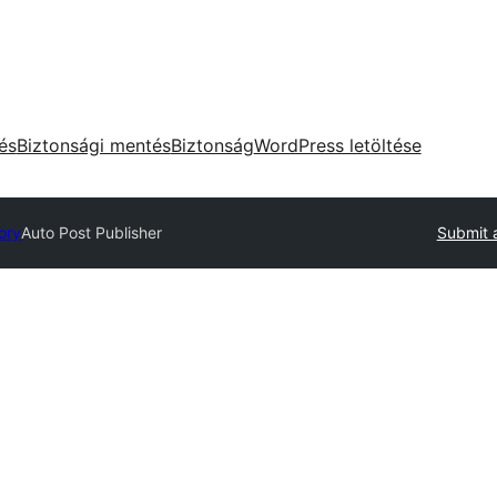
tés
Biztonsági mentés
Biztonság
WordPress letöltése
ory
Auto Post Publisher
Submit 