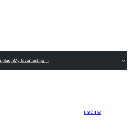
a plugin
My favorites
Log in
Letöltés