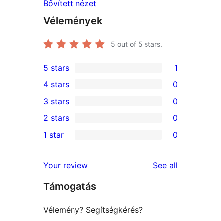
Bővített nézet
Vélemények
5
out of 5 stars.
5 stars
1
1
4 stars
0
5-
0
3 stars
0
star
4-
0
2 stars
0
review
star
3-
0
1 star
0
reviews
star
2-
0
reviews
star
1-
reviews
Your review
See all
reviews
star
Támogatás
reviews
Vélemény? Segítségkérés?