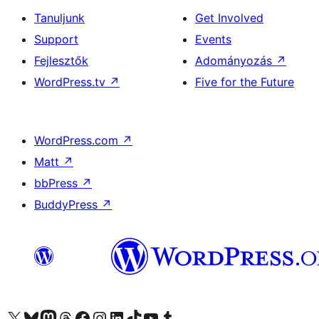
Tanuljunk
Get Involved
Support
Events
Fejlesztők
Adományozás
↗
WordPress.tv
↗
Five for the Future
WordPress.com
↗
Matt
↗
bbPress
↗
BuddyPress
↗
Visit our X (formerly Twitter) account
Visit our Bluesky account
Twitter csatornánk
Visit our Threads account
Facebook oldalunk megtekintése
Visit our Instagram account
Visit our LinkedIn account
Visit our TikTok account
Visit our YouTube channel
Visit our Tumblr account