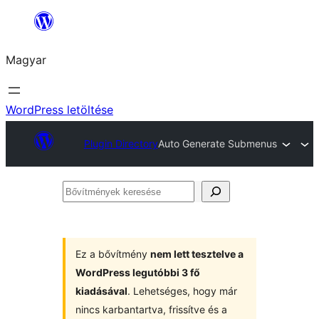
Ugrás
a
Magyar
tartalomhoz
WordPress letöltése
Plugin Directory
Auto Generate Submenus
Bővítmények
keresése
Ez a bővítmény
nem lett tesztelve a
WordPress legutóbbi 3 fő
kiadásával
. Lehetséges, hogy már
nincs karbantartva, frissítve és a