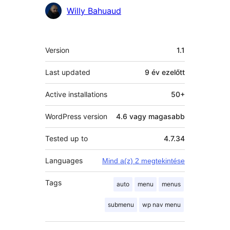
Közreműködők
Willy Bahuaud
Meta
Version
1.1
Last updated
9 év
ezelőtt
Active installations
50+
WordPress version
4.6 vagy magasabb
Tested up to
4.7.34
Languages
Mind a(z) 2 megtekintése
Tags
auto
menu
menus
submenu
wp nav menu