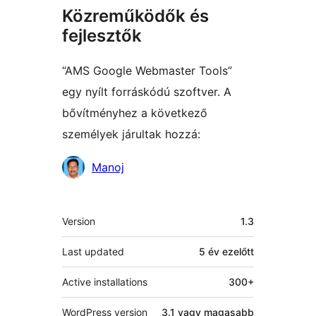
Közreműködők és
fejlesztők
“AMS Google Webmaster Tools”
egy nyílt forráskódú szoftver. A
bővítményhez a következő
személyek járultak hozzá:
Közreműködők
Manoj
Meta
Version
1.3
Last updated
5 év
ezelőtt
Active installations
300+
WordPress version
3.1 vagy magasabb