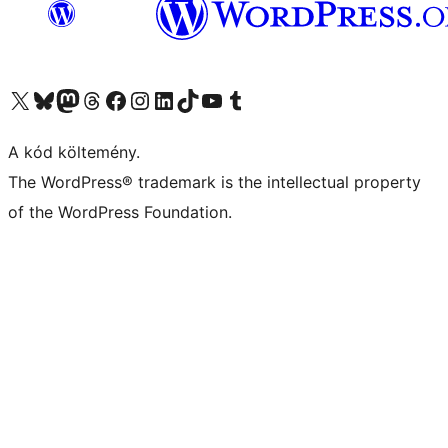
Visit our X (formerly Twitter) account
Visit our Bluesky account
Twitter csatornánk
Visit our Threads account
Facebook oldalunk megtekintése
Visit our Instagram account
Visit our LinkedIn account
Visit our TikTok account
Visit our YouTube channel
Visit our Tumblr account
A kód költemény.
The WordPress® trademark is the intellectual property
of the WordPress Foundation.