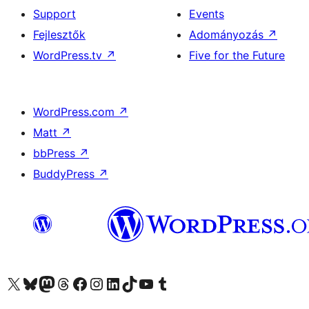
Support
Events
Fejlesztők
Adományozás
↗
WordPress.tv
↗
Five for the Future
WordPress.com
↗
Matt
↗
bbPress
↗
BuddyPress
↗
Visit our X (formerly Twitter) account
Visit our Bluesky account
Twitter csatornánk
Visit our Threads account
Facebook oldalunk megtekintése
Visit our Instagram account
Visit our LinkedIn account
Visit our TikTok account
Visit our YouTube channel
Visit our Tumblr account