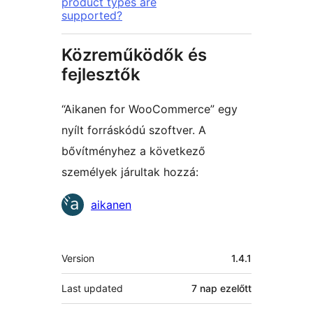
product types are
supported?
Közreműködők és
fejlesztők
“Aikanen for WooCommerce” egy
nyílt forráskódú szoftver. A
bővítményhez a következő
személyek járultak hozzá:
Közreműködők
aikanen
Meta
Version
1.4.1
Last updated
7 nap
ezelőtt