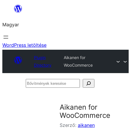
Ugrás
a
Magyar
tartalomhoz
WordPress letöltése
Plugin
Aikanen for
Directory
WooCommerce
Bővítmények
keresése
Aikanen for
WooCommerce
Szerző:
aikanen