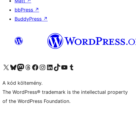
Matt
↗
bbPress
↗
BuddyPress
↗
Visit our X (formerly Twitter) account
Visit our Bluesky account
Twitter csatornánk
Visit our Threads account
Facebook oldalunk megtekintése
Visit our Instagram account
Visit our LinkedIn account
Visit our TikTok account
Visit our YouTube channel
Visit our Tumblr account
A kód költemény.
The WordPress® trademark is the intellectual property
of the WordPress Foundation.