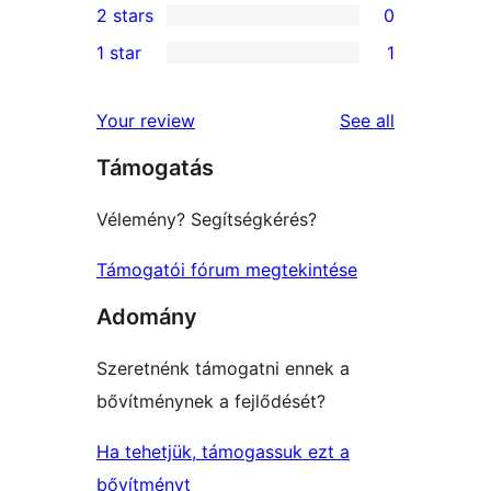
2 stars
0
reviews
star
3-
0
1 star
1
reviews
star
2-
1
reviews
star
1-
reviews
Your review
See all
reviews
star
Támogatás
review
Vélemény? Segítségkérés?
Támogatói fórum megtekintése
Adomány
Szeretnénk támogatni ennek a
bővítménynek a fejlődését?
Ha tehetjük, támogassuk ezt a
bővítményt