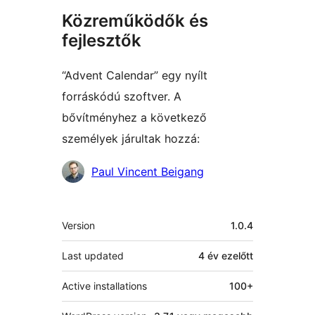
Közreműködők és
fejlesztők
“Advent Calendar” egy nyílt
forráskódú szoftver. A
bővítményhez a következő
személyek járultak hozzá:
Közreműködők
Paul Vincent Beigang
Meta
Version
1.0.4
Last updated
4 év
ezelőtt
Active installations
100+