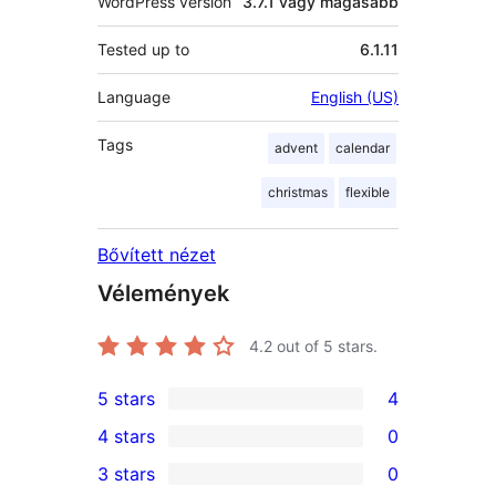
WordPress version
3.7.1 vagy magasabb
Tested up to
6.1.11
Language
English (US)
Tags
advent
calendar
christmas
flexible
Bővített nézet
Vélemények
4.2
out of 5 stars.
5 stars
4
4
4 stars
0
5-
0
3 stars
0
star
4-
0