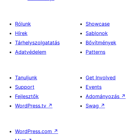
Rólunk
Showcase
Hírek
Sablonok
Tárhelyszolgatatás
Bővítmények
Adatvédelem
Patterns
Tanuljunk
Get Involved
Support
Events
Fejlesztők
Adományozás
↗
WordPress.tv
↗
Swag
↗
WordPress.com
↗