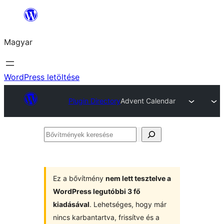
Ugrás
a
Magyar
tartalomhoz
WordPress letöltése
Plugin Directory
Advent Calendar
Bővítmények
keresése
Ez a bővítmény
nem lett tesztelve a
WordPress legutóbbi 3 fő
kiadásával
. Lehetséges, hogy már
nincs karbantartva, frissítve és a