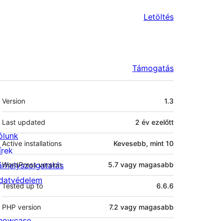
Letöltés
Támogatás
Meta
Version
1.3
Last updated
2 év
ezelőtt
ólunk
Active installations
Kevesebb, mint 10
írek
árhelyszolgatatás
WordPress version
5.7 vagy magasabb
datvédelem
Tested up to
6.6.6
PHP version
7.2 vagy magasabb
howcase