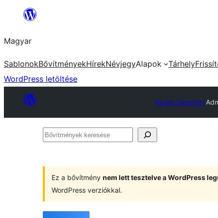
Ugrás
a
Magyar
tartalomhoz
Sablonok
Bővítmények
Hírek
Névjegy
Alapok
Tárhely
Frissí
WordPress letöltése
Plugin Directory
Adm
Bővítmények
keresése
Ez a bővítmény
nem lett tesztelve a WordPress leg
WordPress verziókkal.