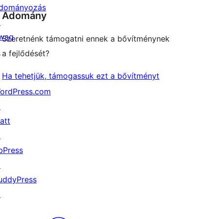
dományozás
Adomány
↗
wag
Szeretnénk támogatni ennek a bővítménynek
↗
a fejlődését?
Ha tehetjük, támogassuk ezt a bővítményt
ordPress.com
↗
att
↗
bPress
↗
uddyPress
↗