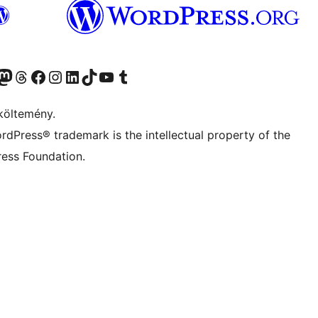
Twitter) account
r Bluesky account
Twitter csatornánk
Visit our Threads account
Facebook oldalunk megtekintése
Visit our Instagram account
Visit our LinkedIn account
Visit our TikTok account
Visit our YouTube channel
Visit our Tumblr account
költemény.
rdPress® trademark is the intellectual property of the
ess Foundation.