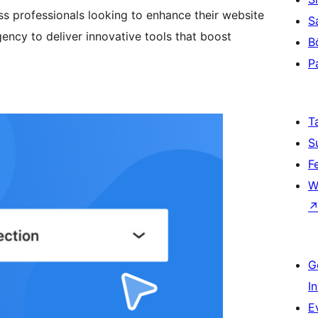
ss professionals looking to enhance their website
S
ency to deliver innovative tools that boost
B
P
T
S
F
W
G
I
E