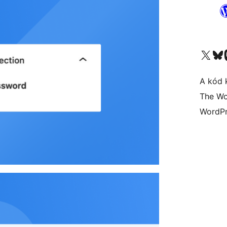
Visit our X (formerly 
Visit ou
A kód 
The Wo
WordPr