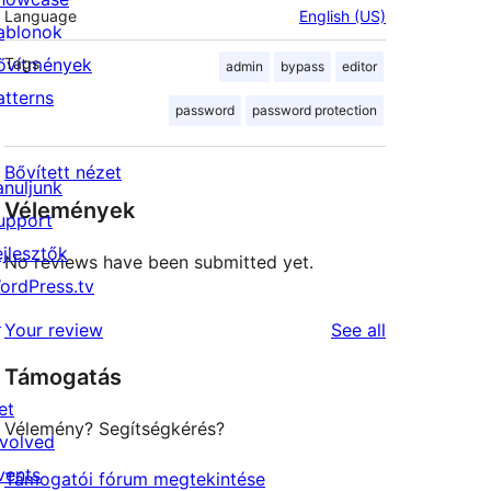
Language
English (US)
ablonok
ővítmények
Tags
admin
bypass
editor
atterns
password
password protection
Bővített nézet
anuljunk
Vélemények
upport
ejlesztők
No reviews have been submitted yet.
ordPress.tv
↗
reviews
Your review
See all
Támogatás
et
Vélemény? Segítségkérés?
nvolved
vents
Támogatói fórum megtekintése