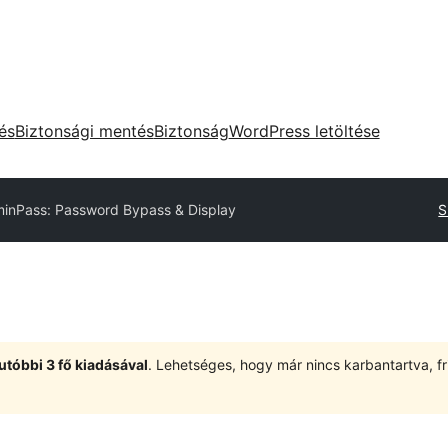
tés
Biztonsági mentés
Biztonság
WordPress letöltése
inPass: Password Bypass & Display
S
utóbbi 3 fő kiadásával
. Lehetséges, hogy már nincs karbantartva, fri