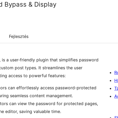
 Bypass & Display
Fejlesztés
s a user-friendly plugin that simplifies password
stom post types. It streamlines the user
R
ting access to powerful features:
H
tors can effortlessly access password-protected
T
suring seamless content management.
A
itors can view the password for protected pages,
he editor, saving valuable time.
S