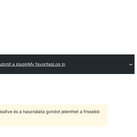
ubmit a plugin
My favorites
Log in
ssítve és a használata gondot jelenthet a frissebb