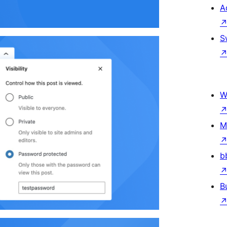
A
S
W
M
b
B