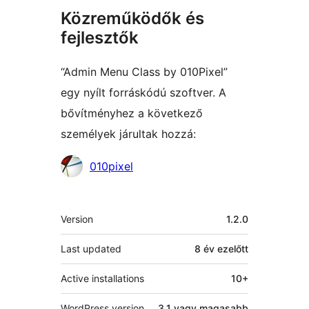
Közreműködők és
fejlesztők
“Admin Menu Class by 010Pixel”
egy nyílt forráskódú szoftver. A
bővítményhez a következő
személyek járultak hozzá:
Közreműködők
010pixel
Meta
Version
1.2.0
Last updated
8 év
ezelőtt
Active installations
10+
WordPress version
3.1 vagy magasabb