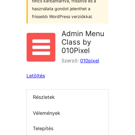
nincs karbantartva, frissítve és a
használata gondot jelenthet a
frissebb WordPress verziókkal.
Admin Menu
Class by
010Pixel
Szerző:
010pixel
Letöltés
Részletek
Vélemények
Telepítés