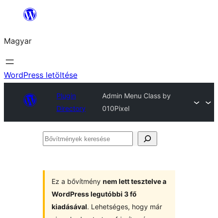
Ugrás
a
Magyar
tartalomhoz
WordPress letöltése
Plugin
Admin Menu Class by
Directory
010Pixel
Bővítmények
keresése
Ez a bővítmény
nem lett tesztelve a
WordPress legutóbbi 3 fő
kiadásával
. Lehetséges, hogy már