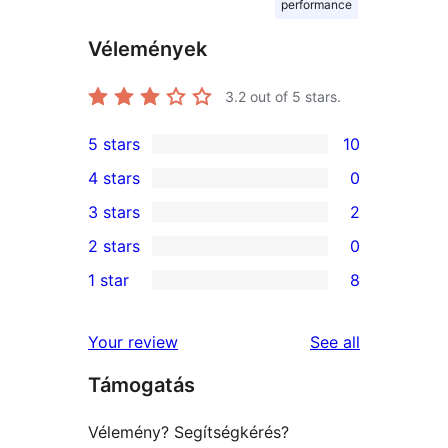
performance
Vélemények
3.2
out of 5 stars.
5 stars
10
10
4 stars
0
5-
0
3 stars
2
star
4-
2
2 stars
0
reviews
star
3-
0
1 star
8
reviews
star
2-
8
reviews
star
1-
reviews
Your review
See all
reviews
star
Támogatás
reviews
Vélemény? Segítségkérés?