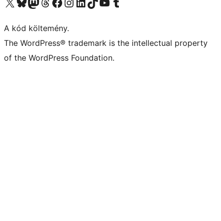
Visit our X (formerly Twitter) account
Visit our Bluesky account
Twitter csatornánk
Visit our Threads account
Facebook oldalunk megtekintése
Visit our Instagram account
Visit our LinkedIn account
Visit our TikTok account
Visit our YouTube channel
Visit our Tumblr account
A kód költemény.
The WordPress® trademark is the intellectual property
of the WordPress Foundation.