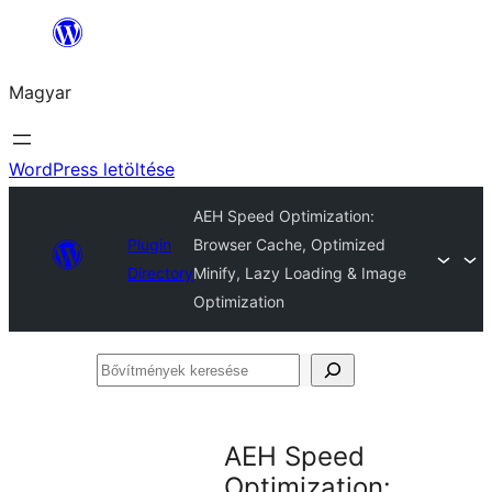
Ugrás
a
Magyar
tartalomhoz
WordPress letöltése
AEH Speed Optimization:
Plugin
Browser Cache, Optimized
Directory
Minify, Lazy Loading & Image
Optimization
Bővítmények
keresése
AEH Speed
Optimization: