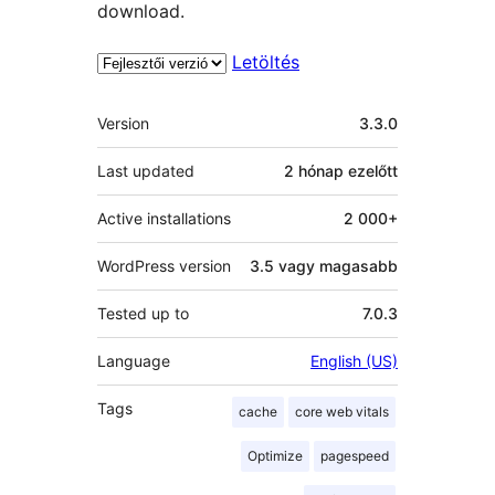
download.
Letöltés
Meta
Version
3.3.0
Last updated
2 hónap
ezelőtt
Active installations
2 000+
WordPress version
3.5 vagy magasabb
Tested up to
7.0.3
Language
English (US)
Tags
cache
core web vitals
Optimize
pagespeed