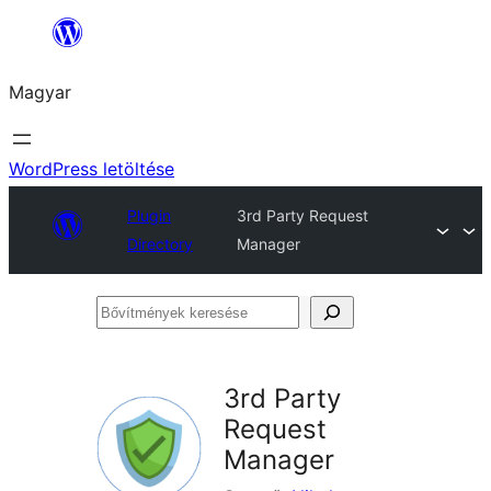
Ugrás
a
Magyar
tartalomhoz
WordPress letöltése
Plugin
3rd Party Request
Directory
Manager
Bővítmények
keresése
3rd Party
Request
Manager